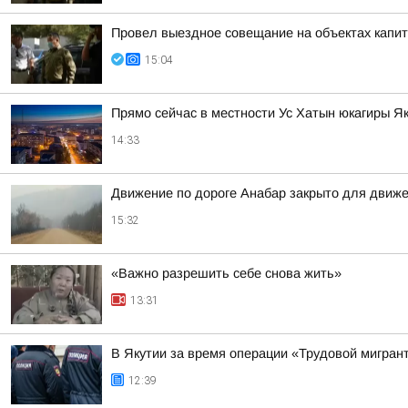
Провел выездное совещание на объектах капит
15:04
Прямо сейчас в местности Ус Хатын юкагиры Я
14:33
Движение по дороге Анабар закрыто для движ
15:32
«Важно разрешить себе снова жить»
13:31
В Якутии за время операции «Трудовой мигран
12:39