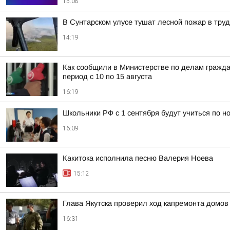
15:08
В Сунтарском улусе тушат лесной пожар в тру
14:19
Как сообщили в Министерстве по делам гражда
период с 10 по 15 августа
16:19
Школьники РФ с 1 сентября будут учиться по н
16:09
Какитока исполнила песню Валерия Ноева
15:12
Глава Якутска проверил ход капремонта домов
16:31