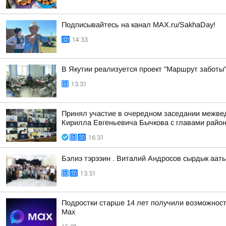
Подписывайтесь на канал MAX.ru/SakhaDay!
14:33
В Якутии реализуется проект "Маршрут заботы
13:31
Принял участие в очередном заседании межве
Кирилла Евгеньевича Бычкова с главами район
16:31
Бэлиэ тэрээин . Виталий Андросов сырдык ааты
13:31
Подростки старше 14 лет получили возможност
Мах