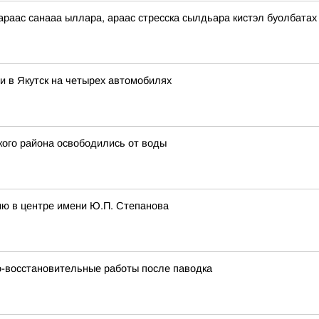
аас санааа ыллара, араас стресска сылдьара кистэл буолбатах
 в Якутск на четырех автомобилях
ого района освободились от воды
ию в центре имени Ю.П. Степанова
-восстановительные работы после паводка