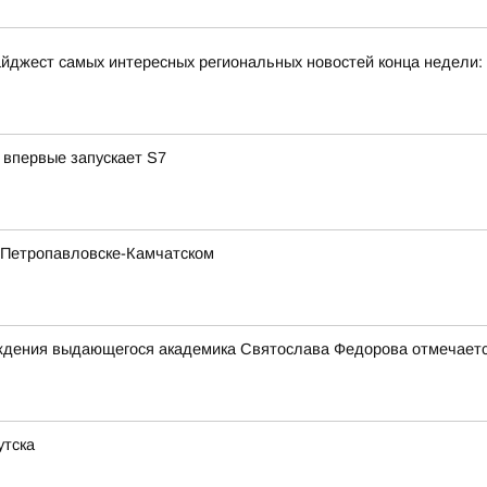
йджест самых интересных региональных новостей конца недели:
 впервые запускает S7
 Петропавловске-Камчатском
 рождения выдающегося академика Святослава Федорова отмеча
утска