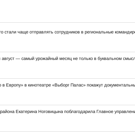
-го стали чаще отправлять сотрудников в региональные командир
вгуст — самый урожайный месяц не только в буквальном смысл
но в Европу» в кинотеатре «Выборг Палас» покажут документал
 района Екатерина Ноговицына поблагодарила Главное управле