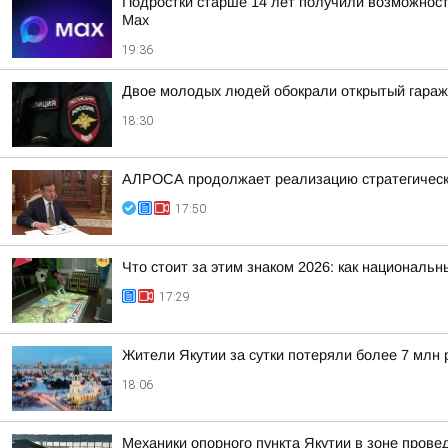
Подростки старше 14 лет получили возможност
Мах
19:36
Двое молодых людей обокрали открытый гараж
18:30
АЛРОСА продолжает реализацию стратегически
17:50
Что стоит за этим знаком 2026: как националь
17:29
Жители Якутии за сутки потеряли более 7 млн 
18:06
Механики опорного пункта Якутии в зоне пров