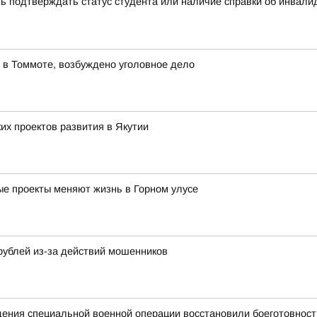
ь подтверждать статус студента или наличие справки об инвал
 в Томмоте, возбуждено уголовное дело
х проектов развития в Якутии
ные проекты меняют жизнь в Горном улусе
рублей из-за действий мошенников
едения специальной военной операции восстановили боеготовност