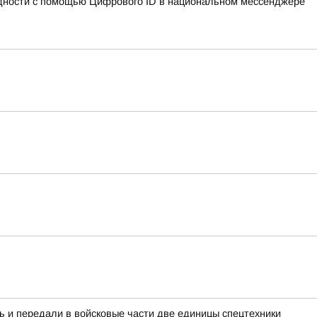
идности с помощью Цифрового ID в национальном мессенджере
ь и передали в войсковые части две единицы спецтехники