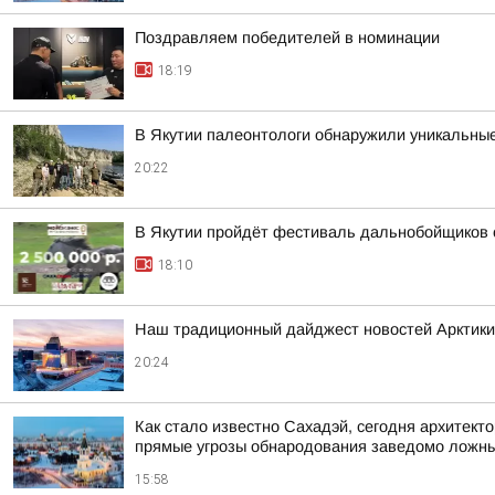
Поздравляем победителей в номинации
18:19
В Якутии палеонтологи обнаружили уникальны
20:22
В Якутии пройдёт фестиваль дальнобойщиков 
18:10
Наш традиционный дайджест новостей Арктики
20:24
Как стало известно Сахадэй, сегодня архитек
прямые угрозы обнародования заведомо ложных
15:58