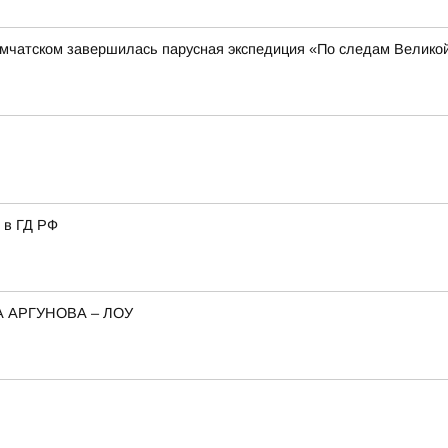
амчатском завершилась парусная экспедиция «По следам Велико
 в ГД РФ
 АРГУНОВА – ЛОУ