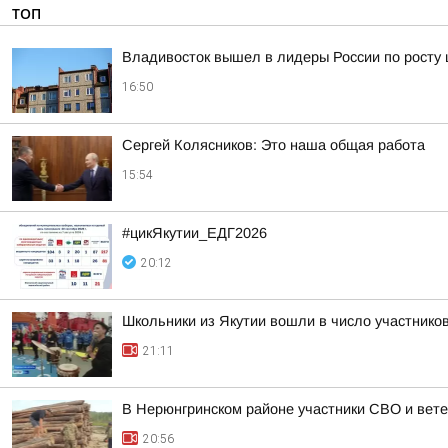
ТОП
Владивосток вышел в лидеры России по росту 
16:50
Сергей Колясников: Это наша общая работа
15:54
#цикЯкутии_ЕДГ2026
20:12
Школьники из Якутии вошли в число участнико
21:11
В Нерюнгринском районе участники СВО и вете
20:56