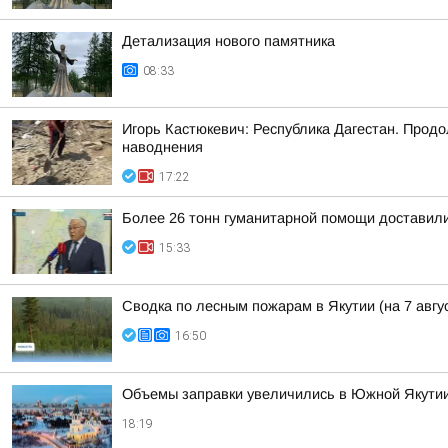
Детализация нового памятника
08:33
Игорь Кастюкевич: Республика Дагестан. Продо
наводнения
17:22
Более 26 тонн гуманитарной помощи доставили
15:33
Сводка по лесным пожарам в Якутии (на 7 авгу
16:50
Объемы заправки увеличились в Южной Якути
18:19