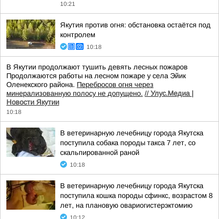
10:21
Якутия против огня: обстановка остаётся под
контролем
10:18
В Якутии продолжают тушить девять лесных пожаров
Продолжаются работы на лесном пожаре у села Эйик
Оленекского района.
Перебросов огня через
минерализованную полосу не допущено.
//
Улус.Медиа |
Новости Якутии
10:18
В ветеринарную лечебницу города Якутска
поступила собака породы такса 7 лет, со
скальпированной раной
10:18
В ветеринарную лечебницу города Якутска
поступила кошка породы сфинкс, возрастом 8
лет, на плановую овариогистерэктомию
10:12