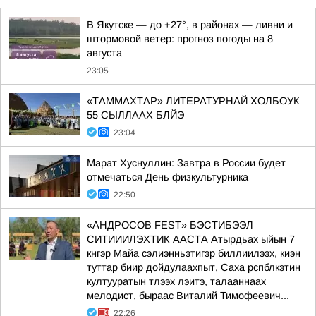
В Якутске — до +27°, в районах — ливни и
штормовой ветер: прогноз погоды на 8
августа
23:05
«ТАММАХТАР» ЛИТЕРАТУРНАЙ ХОЛБОУК
55 СЫЛЛААХ БЛЙЭ
23:04
Марат Хуснуллин: Завтра в России будет
отмечаться День физкультурника
22:50
«АНДРОСОВ FEST» БЭСТИБЭЭЛ
СИТИИИЛЭХТИК ААСТА Атырдьах ыйын 7
кнгэр Майа сэлиэнньэтигэр биллиилээх, киэн
туттар биир дойдулаахпыт, Саха рспблкэтин
култууратын тлээх лэитэ, талааннаах
мелодист, быраас Виталий Тимофеевич...
22:26