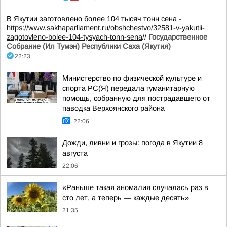
В Якутии заготовлено более 104 тысяч тонн сена -
https://www.sakhaparliament.ru/obshchestvo/32581-v-yakutii-
zagotovleno-bolee-104-tysyach-tonn-sena
//
Государственное
Собрание (Ил Тумэн) Республики Саха (Якутия)
22:23
Министерство по физической культуре и
спорта РС(Я) передала гуманитарную
помощь, собранную для пострадавшего от
паводка Верхоянского района
22:06
Дожди, ливни и грозы: погода в Якутии 8
августа
22:06
«Раньше такая аномалия случалась раз в
сто лет, а теперь — каждые десять»
21:35