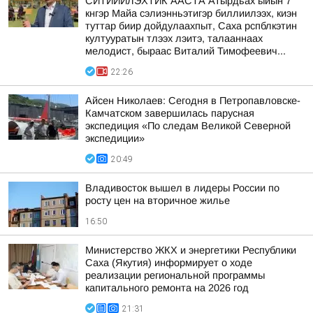
СИТИИИЛЭХТИК ААСТА Атырдьах ыйын 7
кнгэр Майа сэлиэнньэтигэр биллиилээх, киэн
туттар биир дойдулаахпыт, Саха рспблкэтин
култууратын тлээх лэитэ, талааннаах
мелодист, быраас Виталий Тимофеевич...
22:26
Айсен Николаев: Сегодня в Петропавловске-
Камчатском завершилась парусная
экспедиция «По следам Великой Северной
экспедиции»
20:49
Владивосток вышел в лидеры России по
росту цен на вторичное жилье
16:50
Министерство ЖКХ и энергетики Республики
Саха (Якутия) информирует о ходе
реализации региональной программы
капитального ремонта на 2026 год
21:31