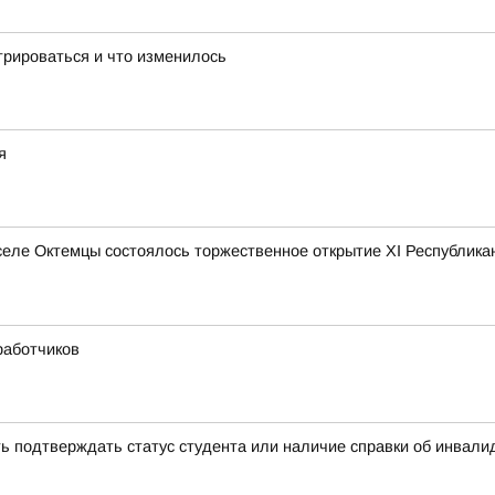
трироваться и что изменилось
я
 селе Октемцы состоялось торжественное открытие XI Республик
работчиков
ь подтверждать статус студента или наличие справки об инвал