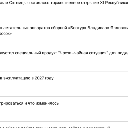
 селе Октемцы состоялось торжественное открытие XI Республик
ых летательных аппаратов сборной «Боотур» Владислав Явловский
росок»
апустил специальный продукт "Чрезвычайная ситуация" для под
в эксплуатацию в 2027 году
трироваться и что изменилось