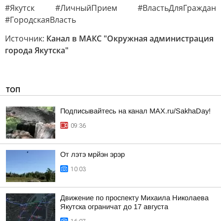
#Якутск #ЛичныйПрием #ВластьДляГраждан
#ГородскаяВласть
Источник:
Канал в МАКС "Окружная администрация
города Якутска"
ТОП
Подписывайтесь на канал MAX.ru/SakhaDay!
09:36
От лэтэ мрйэн эрэр
10:03
Движение по проспекту Михаила Николаева
Якутска ограничат до 17 августа