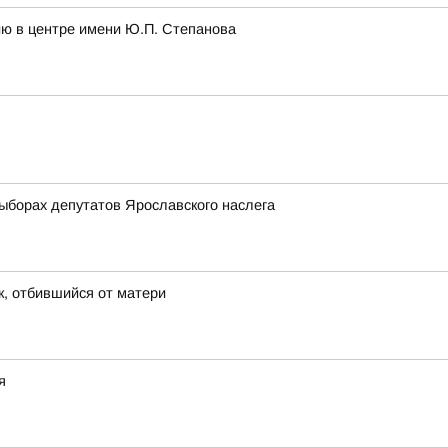
ию в центре имени Ю.П. Степанова
орах депутатов Ярославского наслега
к, отбившийся от матери
я