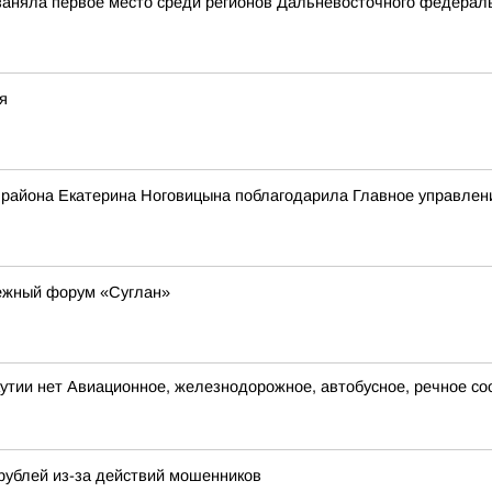
 заняла первое место среди регионов Дальневосточного федерал
я
 района Екатерина Ноговицына поблагодарила Главное управле
дежный форум «Суглан»
кутии нет Авиационное, железнодорожное, автобусное, речное 
 рублей из-за действий мошенников