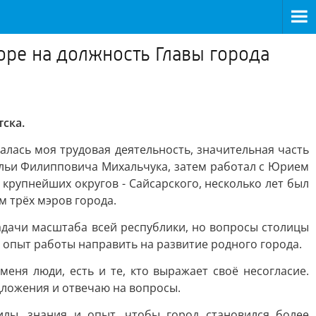
оре на должность Главы города
ска.
чалась моя трудовая деятельность, значительная часть
льи Филипповича Михальчука, затем работал с Юрием
рупнейших округов - Сайсарского, несколько лет был
м трёх мэров города.
задачи масштаба всей республики, но вопросы столицы
й опыт работы направить на развитие родного города.
ня люди, есть и те, кто выражает своё несогласие.
дложения и отвечаю на вопросы.
илы, знания и опыт, чтобы город становился более