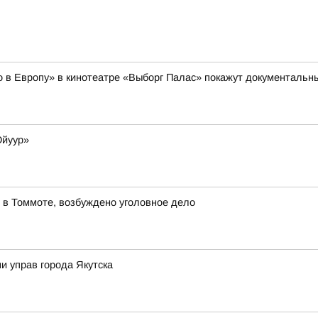
но в Европу» в кинотеатре «Выборг Палас» покажут документал
Ойуур»
 в Томмоте, возбуждено уголовное дело
и управ города Якутска