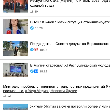
Республика Саха (Якутия) по итогам 2025 года
охраной труда
18:30
В АЗС Южной Якутии ситуация стабилизируетс
18:29
Председатель Совета депутатов Верхоянского
18:22
В Якутии стартовал XI Республиканский моло
18:22
Минтранс: проблем с топливом у транспортных предприятий Я
расписанию.
//
Улус.Медиа | Новости Якутии
18:12
Жители Якутии за сутки потеряли более 7 млн