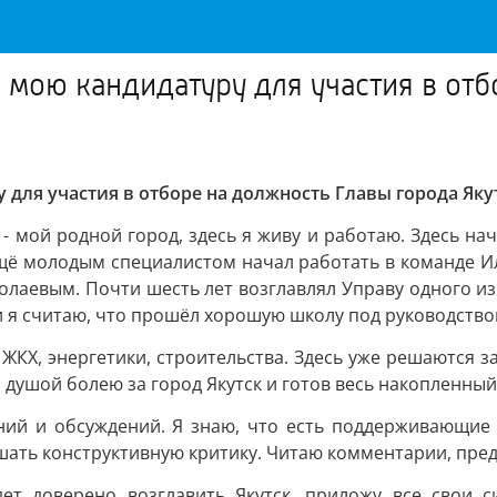
 мою кандидатуру для участия в отб
для участия в отборе на должность Главы города Якут
- мой родной город, здесь я живу и работаю. Здесь на
Ещё молодым специалистом начал работать в команде И
аевым. Почти шесть лет возглавлял Управу одного из к
и я считаю, что прошёл хорошую школу под руководство
ЖКХ, энергетики, строительства. Здесь уже решаются 
и душой болею за город Якутск и готов весь накопленны
ий и обсуждений. Я знаю, что есть поддерживающие ме
шать конструктивную критику. Читаю комментарии, пре
дет доверено возглавить Якутск, приложу все свои с