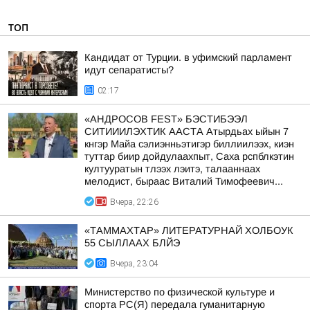
ТОП
Кандидат от Турции. в уфимский парламент
идут сепаратисты?
02:17
«АНДРОСОВ FEST» БЭСТИБЭЭЛ
СИТИИИЛЭХТИК ААСТА Атырдьах ыйын 7
кнгэр Майа сэлиэнньэтигэр биллиилээх, киэн
туттар биир дойдулаахпыт, Саха рспблкэтин
култууратын тлээх лэитэ, талааннаах
мелодист, быраас Виталий Тимофеевич...
Вчера, 22:26
«ТАММАХТАР» ЛИТЕРАТУРНАЙ ХОЛБОУК
55 СЫЛЛААХ БЛЙЭ
Вчера, 23:04
Министерство по физической культуре и
спорта РС(Я) передала гуманитарную