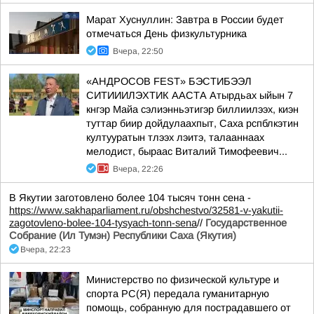
Марат Хуснуллин: Завтра в России будет
отмечаться День физкультурника
Вчера, 22:50
«АНДРОСОВ FEST» БЭСТИБЭЭЛ
СИТИИИЛЭХТИК ААСТА Атырдьах ыйын 7
кнгэр Майа сэлиэнньэтигэр биллиилээх, киэн
туттар биир дойдулаахпыт, Саха рспблкэтин
култууратын тлээх лэитэ, талааннаах
мелодист, быраас Виталий Тимофеевич...
Вчера, 22:26
В Якутии заготовлено более 104 тысяч тонн сена -
https://www.sakhaparliament.ru/obshchestvo/32581-v-yakutii-
zagotovleno-bolee-104-tysyach-tonn-sena
//
Государственное
Собрание (Ил Тумэн) Республики Саха (Якутия)
Вчера, 22:23
Министерство по физической культуре и
спорта РС(Я) передала гуманитарную
помощь, собранную для пострадавшего от