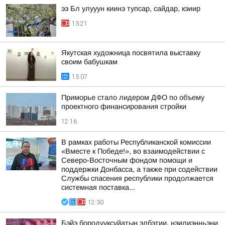
ээ Бл улууун киинэ тупсар, сайдар, кэиир
13:21
Якутская художница посвятила выставку
своим бабушкам
13:07
Приморье стало лидером ДФО по объему
проектного финансирования стройки
12:16
В рамках работы Республиканской комиссии
«Вместе к Победе!», во взаимодействии с
Северо-Восточным фондом помощи и
поддержки Донбасса, а также при содействии
Службы спасения республики продолжается
системная поставка...
12:30
Бэйэ бородууксуйатын элбэтии, нэилиэнньэни