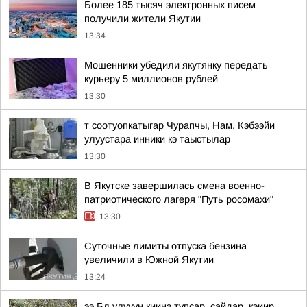
Более 185 тысяч электронных писем
получили жители Якутии
13:34
Мошенники убедили якутянку передать
курьеру 5 миллионов рублей
13:30
т соотуопкатыгар Чурапчы, Нам, Кэбээйи
улуустара инники кэ таыстылар
13:30
В Якутске завершилась смена военно-
патриотического лагеря "Путь росомахи"
13:30
Суточные лимиты отпуска бензина
увеличили в Южной Якутии
13:24
ээ Бл улууун киинэ тупсар, сайдар, кэиир