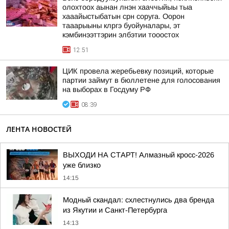
олохтоох аынан лнэн хааччыйыы тыа
хааайыстыбатын срн соруга. Оорон
тааарыыны клргэ буойуналары, эт
кэмбинээттэрин элбэтии тооостох
12:51
ЦИК провела жеребьевку позиций, которые
партии займут в бюллетене для голосования
на выборах в Госдуму РФ
08:39
ЛЕНТА НОВОСТЕЙ
ВЫХОДИ НА СТАРТ! Алмазный кросс-2026
уже близко
14:15
Модный скандал: схлестнулись два бренда
из Якутии и Санкт-Петербурга
14:13