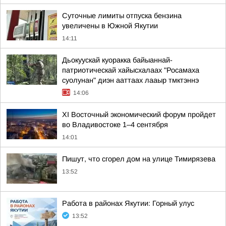
Суточные лимиты отпуска бензина
увеличены в Южной Якутии
14:11
Дьокуускай куоракка байыаннай-
патриотическай хайысхалаах "Росамаха
суолунан" диэн ааттаах лааыр тмктэннэ
14:06
XI Восточный экономический форум пройдет
во Владивостоке 1–4 сентября
14:01
Пишут, что сгорел дом на улице Тимирязева
13:52
Работа в районах Якутии: Горный улус
13:52