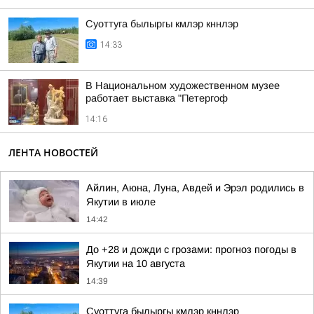
Суоттуга былыргы кмлэр кннлэр
14:33
В Национальном художественном музее
работает выставка "Петергоф
14:16
ЛЕНТА НОВОСТЕЙ
Айлин, Аюна, Луна, Авдей и Эрэл родились в
Якутии в июле
14:42
До +28 и дожди с грозами: прогноз погоды в
Якутии на 10 августа
14:39
Суоттуга былыргы кмлэр кннлэр