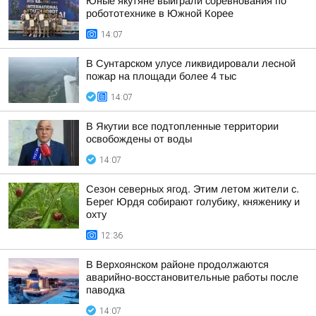
Юные якутяне выиграли соревнования по
робототехнике в Южной Корее
14:07
В Сунтарском улусе ликвидировали лесной
пожар на площади более 4 тыс
14:07
В Якутии все подтопленные территории
освобождены от воды
14:07
Сезон северных ягод. Этим летом жители с.
Берег Юрдя собирают голубику, княженику и
охту
12:36
В Верхоянском районе продолжаются
аварийно-восстановительные работы после
паводка
14:07