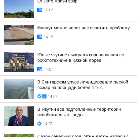
От лэтэ мрйэн эрэр
10:03
#пишут можно через вас осветить проблему
14:18
Юные якутяне выиграли соревнования по
робототехнике в Южной Корее
14:07
В Сунтарском улусе ликвидировали лесной
пожар на площади более 4 тыс
14:07
В Якутии все подтопленные территории
освобождены от воды
14:07
Сезон северных ягод. Этим летом жители с.