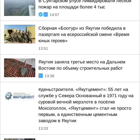
В Сунтарском улусе ликвидировали лесной
пожар на площади более 4 тыс
14:07
Сборная «Боотур» из Якутии победила в
лазертаге на всероссийской смене «Время
юных героев»
13:51
Якутия заняла третье место на Дальнем
Востоке по объему строительных работ
13:36
#деньстроителя. «Якутцемент»: 55 лет на
службе у Севера Основанный в 1971 году на
суровой вечной мерзлоте в посёлке
Мохсоголлох, «Якутцемент» стал не просто
первым, а единственным цементным
заводом в Якутии
13:33