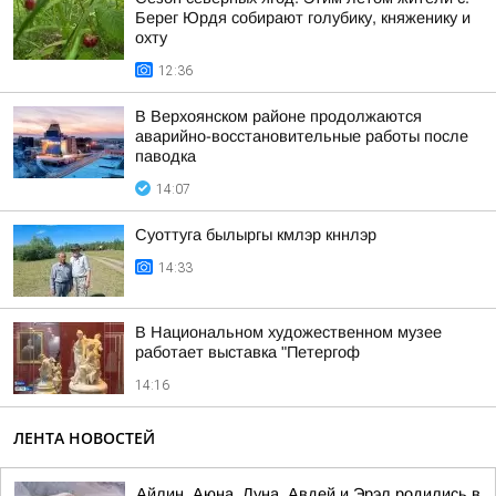
Берег Юрдя собирают голубику, княженику и
охту
12:36
В Верхоянском районе продолжаются
аварийно-восстановительные работы после
паводка
14:07
Суоттуга былыргы кмлэр кннлэр
14:33
В Национальном художественном музее
работает выставка "Петергоф
14:16
ЛЕНТА НОВОСТЕЙ
Айлин, Аюна, Луна, Авдей и Эрэл родились в