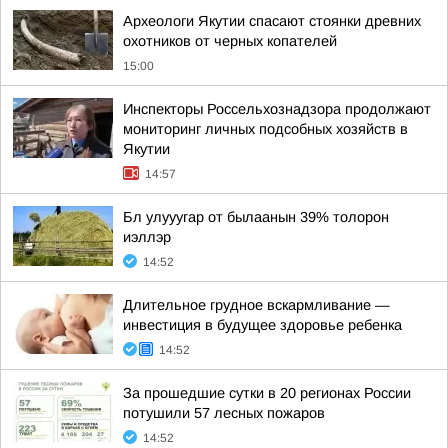
Археологи Якутии спасают стоянки древних
охотников от черных копателей
15:00
Инспекторы Россельхознадзора продолжают
мониторинг личных подсобных хозяйств в
Якутии
14:57
Бл улууугар от былаанын 39% толорон
иэллэр
14:52
Длительное грудное вскармливание —
инвестиция в будущее здоровье ребенка
14:52
За прошедшие сутки в 20 регионах России
потушили 57 лесных пожаров
14:52