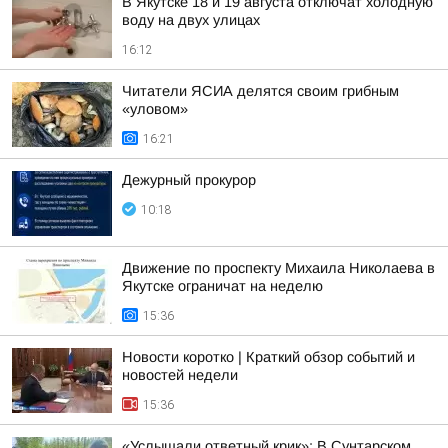
В Якутске 18 и 19 августа отключат холодную
воду на двух улицах
16:12
Читатели ЯСИА делятся своим грибным
«уловом»
16:21
Дежурный прокурор
10:18
Движение по проспекту Михаила Николаева в
Якутске ограничат на неделю
15:36
Новости коротко | Краткий обзор событий и
новостей недели
15:36
«Услышали ответный крик»: В Сунтарском