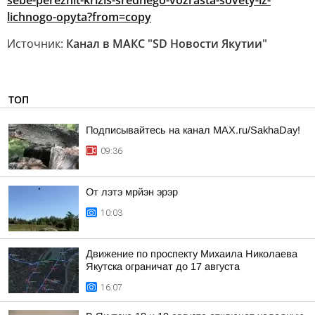
sebe-perezhit-krizis-srednego-vozrasta-sovety-iz-
lichnogo-opyta?from=copy
Источник:
Канал в МАКС "SD Новости Якутии"
ТОП
Подписывайтесь на канал MAX.ru/SakhaDay!
09:36
От лэтэ мрйэн эрэр
10:03
Движение по проспекту Михаила Николаева
Якутска ограничат до 17 августа
16:07