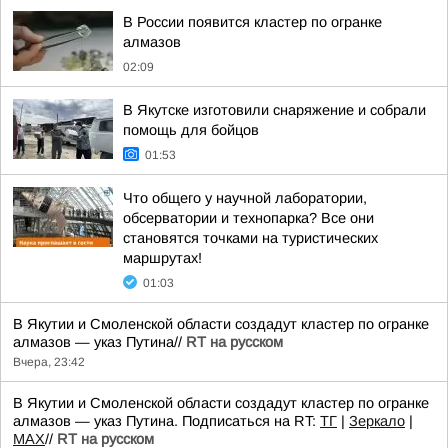
В России появится кластер по огранке
алмазов
02:09
В Якутске изготовили снаряжение и собрали
помощь для бойцов
01:53
Что общего у научной лаборатории,
обсерватории и технопарка? Все они
становятся точками на туристических
маршрутах!
01:03
В Якутии и Смоленской области создадут кластер по огранке
алмазов — указ Путина//
RT на русском
Вчера, 23:42
В Якутии и Смоленской области создадут кластер по огранке
алмазов — указ Путина. Подписаться на RT:
ТГ
|
Зеркало
|
MAX
//
RT на русском