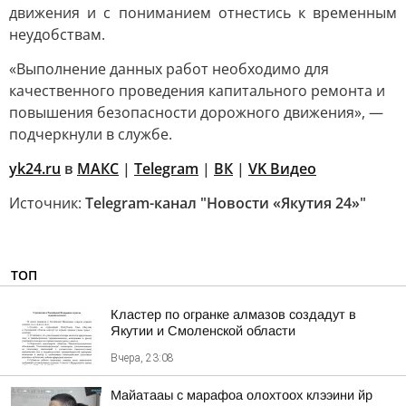
движения и с пониманием отнестись к временным
неудобствам.
«Выполнение данных работ необходимо для
качественного проведения капитального ремонта и
повышения безопасности дорожного движения», —
подчеркнули в службе.
yk24.ru
в
MAКС
|
Telegram
|
ВК
|
VK Видео
Источник:
Telegram-канал "Новости «Якутия 24»"
ТОП
Кластер по огранке алмазов создадут в
Якутии и Смоленской области
Вчера, 23:08
Майатааы с марафоа олохтоох клээини йр