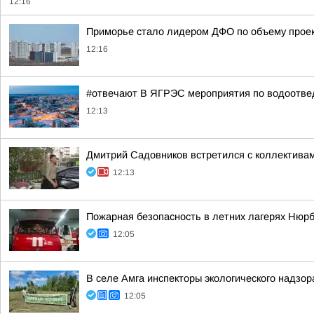
12:16
Приморье стало лидером ДФО по объему проек
12:16
#отвечают В ЯГРЭС мероприятия по водоотведе
12:13
Дмитрий Садовников встретился с коллективам
12:13
Пожарная безопасность в летних лагерях Нюрб
12:05
В селе Амга инспекторы экологического надзо
12:05