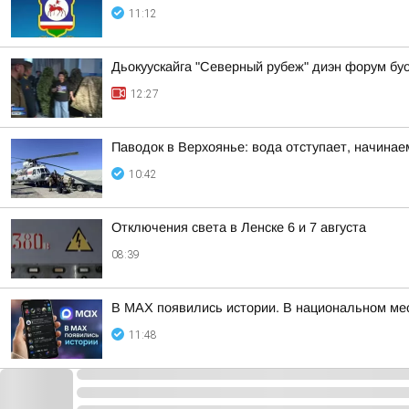
11:12
Дьокуускайга "Северный рубеж" диэн форум бу
12:27
Паводок в Верхоянье: вода отступает, начина
10:42
Отключения света в Ленске 6 и 7 августа
08:39
В MAX появились истории. В национальном ме
11:48