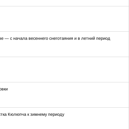
 — с начала весеннего снеготаяния и в летний период
овки
астка Кюлюпча к зимнему периоду