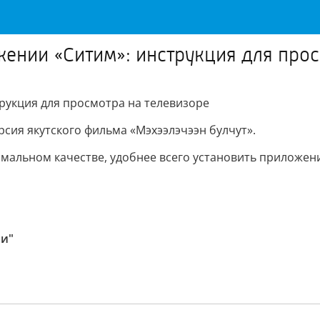
жении «Ситим»: инструкция для прос
трукция для просмотра на телевизоре
сия якутского фильма «Мэхээлэчээн булчут».
альном качестве, удобнее всего установить приложение 
ии"