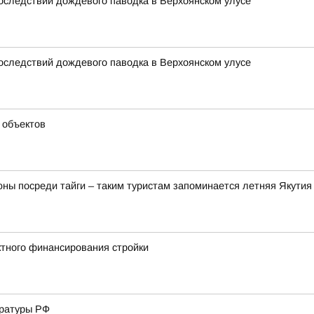
оследствий дождевого паводка в Верхоянском улусе
оследствий дождевого паводка в Верхоянском улусе
 объектов
юны посреди тайги – таким туристам запоминается летняя Якутия
тного финансирования стройки
уратуры РФ