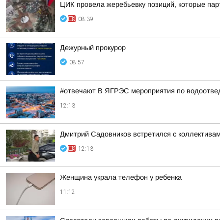
ЦИК провела жеребьевку позиций, которые пар
08:39
Дежурный прокурор
08:57
#отвечают В ЯГРЭС мероприятия по водоотведе
12:13
Дмитрий Садовников встретился с коллективам
12:13
Женщина украла телефон у ребенка
11:12