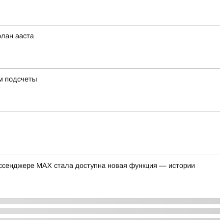
олан ааста
ем подсчеты
ссенджере MAX стала доступна новая функция — истории