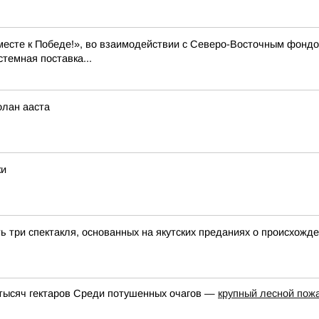
месте к Победе!», во взаимодействии с Северо-Восточным фондо
темная поставка...
олан ааста
ки
 три спектакля, основанных на якутских преданиях о происхожд
 тысяч гектаров Среди потушенных очагов —
крупный лесной пож