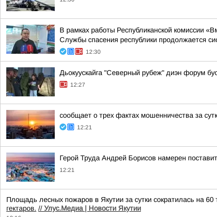
В рамках работы Республиканской комиссии «В
Службы спасения республики продолжается сис
12:30
Дьокуускайга "Северный рубеж" диэн форум бу
12:27
сообщает о трех фактах мошенничества за сут
12:21
Герой Труда Андрей Борисов намерен поставить
12:21
Площадь лесных пожаров в Якутии за сутки сократилась на 60
гектаров.
//
Улус.Медиа | Новости Якутии