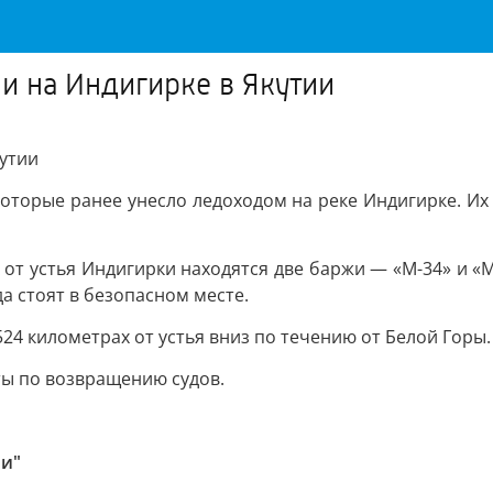
и на Индигирке в Якутии
кутии
которые ранее унесло ледоходом на реке Индигирке. Их
 от устья Индигирки находятся две баржи — «М-34» и «М
да стоят в безопасном месте.
24 километрах от устья вниз по течению от Белой Горы.
ты по возвращению судов.
ии"