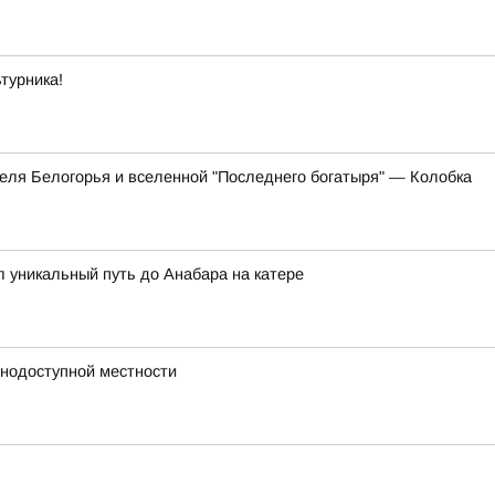
турника!
еля Белогорья и вселенной "Последнего богатыря" — Колобка
 уникальный путь до Анабара на катере
днодоступной местности