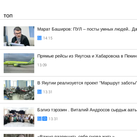
ТОП
Марат Баширов: ПУЛ – посты умных людей.. Да
14:15
Прямые рейсы из Якутска и Хабаровска в Пекин
13:09
В Якутии реализуется проект "Маршрут заботы
13:31
Бэлиэ тэрээин . Виталий Андросов сырдык ааты
13:31
«Важно разрешить себе снова жить»