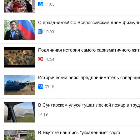
11:03
С праздником! Со Всероссийским днем физкуль
10:00
Подлинная история самого харизматичного жит
10:54
Исторический рейс: предприниматель совершил
09:18
В Сунтарском улусе тушат лесной пожар в тру
14:19
В Якутске нашлись "украденные" сэргэ