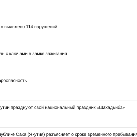
т» выявлено 114 нарушений
ль с ключами в замке зажигания
ароопасность
кутии празднуют свой национальный праздник «Шахадьибэ»
ублике Саха (Якутия) разъясняет о сроке временного пребывани