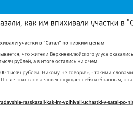
азали, как им впихивали участки в "
ихивали участки в "Сатал" по низким ценам
зывается, что жители Верхневилюйского улуса оказались
ысяч рублей, а в итоге остались ни с чем.
00 тысяч рублей. Никому не говори!», - такими словам
и. После этих слов человек ощущает себя избранным, по
radavshie-rasskazali-kak-im-vpihivali-uchastki-v-satal-po