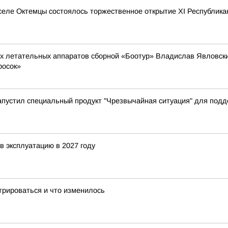
 селе Октемцы состоялось торжественное открытие XI Республик
ых летательных аппаратов сборной «Боотур» Владислав Явловский
росок»
апустил специальный продукт "Чрезвычайная ситуация" для под
в эксплуатацию в 2027 году
трироваться и что изменилось