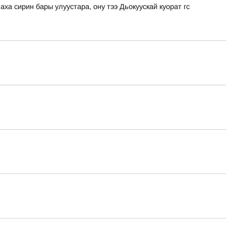
а сирин бары улуустара, ону тээ Дьокуускай куорат гс