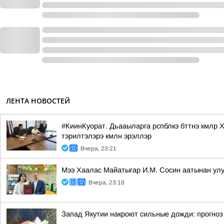
ЛЕНТА НОВОСТЕЙ
#КиинКуорат. Дьааыларга рспблкэ бттнэ кмлр Х
тэрилтэлэрэ кмлн эрэллэр
Вчера, 23:21
Мээ Хаалас Майатыгар И.М. Сосин аатынан улу
Вчера, 23:18
Запад Якутии накроют сильные дожди: прогноз 