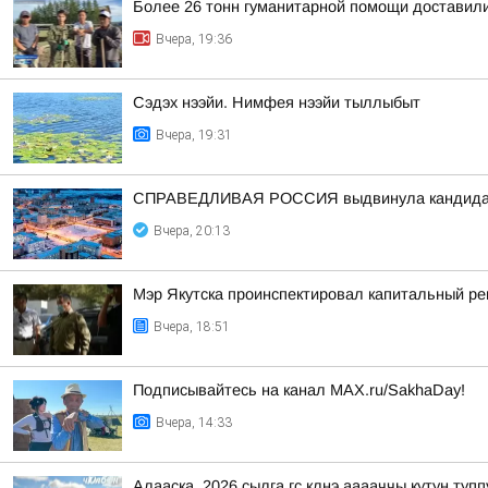
Более 26 тонн гуманитарной помощи доставили
Вчера, 19:36
Сэдэх нээйи. Нимфея нээйи тыллыбыт
Вчера, 19:31
СПРАВЕДЛИВАЯ РОССИЯ выдвинула кандидат
Вчера, 20:13
Мэр Якутска проинспектировал капитальный р
Вчера, 18:51
Подписывайтесь на канал MAX.ru/SakhaDay!
Вчера, 14:33
Алааска. 2026 сылга гс клнэ ааааччы кутун ту