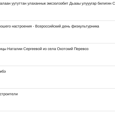
лаан уутуттан улаханнык эмсээлээбит Дьааы улууугар билигин Сах
рошего настроения - Всероссийский день физкультурника
ицы Наталии Сергеевой из села Охотский Перевоз
ибэ
строители