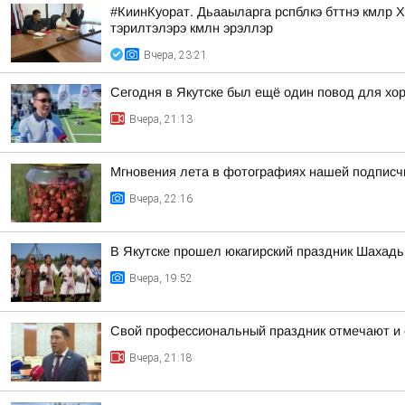
#КиинКуорат. Дьааыларга рспблкэ бттнэ кмлр Ха
тэрилтэлэрэ кмлн эрэллэр
Вчера, 23:21
Сегодня в Якутске был ещё один повод для хо
Вчера, 21:13
Мгновения лета в фотографиях нашей подписч
Вчера, 22:16
В Якутске прошел юкагирский праздник Шахадь
Вчера, 19:52
Свой профессиональный праздник отмечают и 
Вчера, 21:18