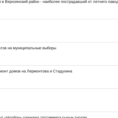
 в Верхоянский район - наиболее пострадавший от летнего паво
ов на муниципальные выборы
емонт домов на Лермонтова и Стадухина
ппут «Чолбон» сурунаал трттэммитэ сылын туолар