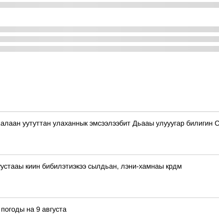
алаан уутуттан улаханнык эмсээлээбит Дьааы улууугар билигин Са
устааы киин бибилэтиэкээ сылдьан, лэни-хамнаы крдм
погоды на 9 августа