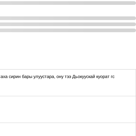
ха сирин бары улуустара, ону тээ Дьокуускай куорат гс