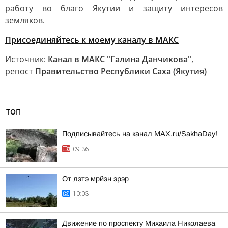
работу во благо Якутии и защиту интересов
земляков.
Присоединяйтесь к моему каналу в МАКС
Источник:
Канал в МАКС "Галина Данчикова"
,
репост
Правительство Республики Саха (Якутия)
ТОП
Подписывайтесь на канал MAX.ru/SakhaDay!
09:36
От лэтэ мрйэн эрэр
10:03
Движение по проспекту Михаила Николаева