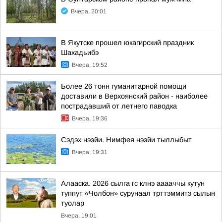
Вчера, 20:01
В Якутске прошел юкагирский праздник
Шахадьибэ
Вчера, 19:52
Более 26 тонн гуманитарной помощи
доставили в Верхоянский район - наиболее
пострадавший от летнего паводка
Вчера, 19:36
Сэдэх нээйи. Нимфея нээйи тыллыбыт
Вчера, 19:31
Алааска. 2026 сылга гс клнэ ааааччы кутун
туппут «Чолбон» сурунаал трттэммитэ сылын
туолар
Вчера, 19:01