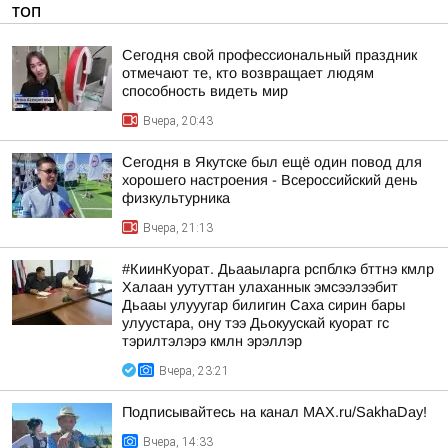
ТОП
Сегодня свой профессиональный праздник
отмечают те, кто возвращает людям
способность видеть мир
Вчера, 20:43
Сегодня в Якутске был ещё один повод для
хорошего настроения - Всероссийский день
физкультурника
Вчера, 21:13
#КиинКуорат. Дьааыларга рспблкэ бттнэ кмлр
Халаан уутуттан улаханнык эмсээлээбит
Дьааы улууугар билигин Саха сирин бары
улуустара, ону тээ Дьокуускай куорат гс
тэрилтэлэрэ кмлн эрэллэр
Вчера, 23:21
Подписывайтесь на канал MAX.ru/SakhaDay!
Вчера, 14:33