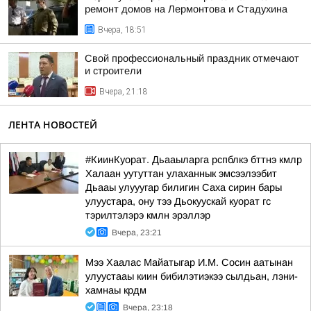
ремонт домов на Лермонтова и Стадухина
Вчера, 18:51
Свой профессиональный праздник отмечают
и строители
Вчера, 21:18
ЛЕНТА НОВОСТЕЙ
#КиинКуорат. Дьааыларга рспблкэ бттнэ кмлр
Халаан уутуттан улаханнык эмсээлээбит
Дьааы улууугар билигин Саха сирин бары
улуустара, ону тээ Дьокуускай куорат гс
тэрилтэлэрэ кмлн эрэллэр
Вчера, 23:21
Мээ Хаалас Майатыгар И.М. Сосин аатынан
улуустааы киин бибилэтиэкээ сылдьан, лэни-
хамнаы крдм
Вчера, 23:18