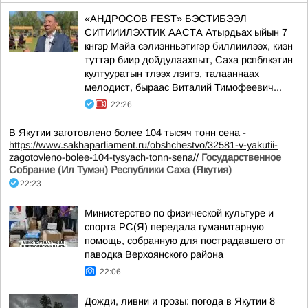
«АНДРОСОВ FEST» БЭСТИБЭЭЛ
СИТИИИЛЭХТИК ААСТА Атырдьах ыйын 7
кнгэр Майа сэлиэнньэтигэр биллиилээх, киэн
туттар биир дойдулаахпыт, Саха рспблкэтин
култууратын тлээх лэитэ, талааннаах
мелодист, быраас Виталий Тимофеевич...
22:26
В Якутии заготовлено более 104 тысяч тонн сена -
https://www.sakhaparliament.ru/obshchestvo/32581-v-yakutii-
zagotovleno-bolee-104-tysyach-tonn-sena
//
Государственное
Собрание (Ил Тумэн) Республики Саха (Якутия)
22:23
Министерство по физической культуре и
спорта РС(Я) передала гуманитарную
помощь, собранную для пострадавшего от
паводка Верхоянского района
22:06
Дожди, ливни и грозы: погода в Якутии 8