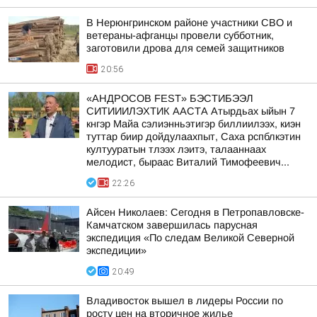
В Нерюнгринском районе участники СВО и
ветераны-афганцы провели субботник,
заготовили дрова для семей защитников
20:56
«АНДРОСОВ FEST» БЭСТИБЭЭЛ
СИТИИИЛЭХТИК ААСТА Атырдьах ыйын 7
кнгэр Майа сэлиэнньэтигэр биллиилээх, киэн
туттар биир дойдулаахпыт, Саха рспблкэтин
култууратын тлээх лэитэ, талааннаах
мелодист, быраас Виталий Тимофеевич...
22:26
Айсен Николаев: Сегодня в Петропавловске-
Камчатском завершилась парусная
экспедиция «По следам Великой Северной
экспедиции»
20:49
Владивосток вышел в лидеры России по
росту цен на вторичное жилье