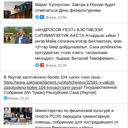
Марат Хуснуллин: Завтра в России будет
отмечаться День физкультурника
Вчера, 22:50
«АНДРОСОВ FEST» БЭСТИБЭЭЛ
СИТИИИЛЭХТИК ААСТА Атырдьах ыйын 7
кнгэр Майа сэлиэнньэтигэр биллиилээх, киэн
туттар биир дойдулаахпыт, Саха рспблкэтин
култууратын тлээх лэитэ, талааннаах
мелодист, быраас Виталий Тимофеевич...
Вчера, 22:26
В Якутии заготовлено более 104 тысяч тонн сена -
https://www.sakhaparliament.ru/obshchestvo/32581-v-yakutii-
zagotovleno-bolee-104-tysyach-tonn-sena
//
Государственное
Собрание (Ил Тумэн) Республики Саха (Якутия)
Вчера, 22:23
Министерство по физической культуре и
спорта РС(Я) передала гуманитарную
помощь, собранную для пострадавшего от
паводка Верхоянского района