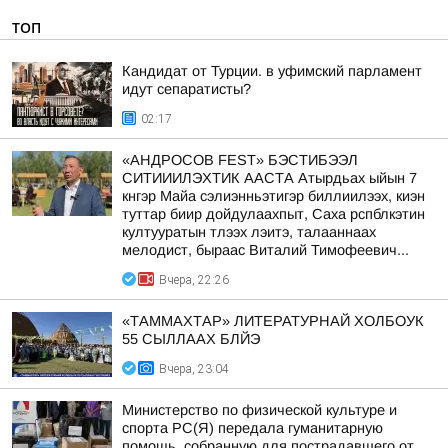
ТОП
Кандидат от Турции. в уфимский парламент
идут сепаратисты?
02:17
«АНДРОСОВ FEST» БЭСТИБЭЭЛ
СИТИИИЛЭХТИК ААСТА Атырдьах ыйын 7
кнгэр Майа сэлиэнньэтигэр биллиилээх, киэн
туттар биир дойдулаахпыт, Саха рспблкэтин
култууратын тлээх лэитэ, талааннаах
мелодист, быраас Виталий Тимофеевич...
Вчера, 22:26
«ТАММАХТАР» ЛИТЕРАТУРНАЙ ХОЛБОУК
55 СЫЛЛААХ БЛЙЭ
Вчера, 23:04
Министерство по физической культуре и
спорта РС(Я) передала гуманитарную
помощь, собранную для пострадавшего от