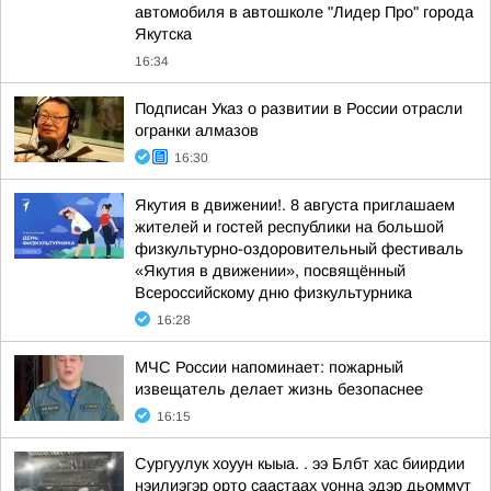
автомобиля в автошколе "Лидер Про" города
Якутска
16:34
Подписан Указ о развитии в России отрасли
огранки алмазов
16:30
Якутия в движении!. 8 августа приглашаем
жителей и гостей республики на большой
физкультурно-оздоровительный фестиваль
«Якутия в движении», посвящённый
Всероссийскому дню физкультурника
16:28
МЧС России напоминает: пожарный
извещатель делает жизнь безопаснее
16:15
Сургуулук хоуун кыыа. . ээ Блбт хас биирдии
нэилиэгэр орто саастаах уонна эдэр дьоммут