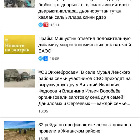
бгэбит трт дьарыгын - с, сылгы иитиитинэн
дьарыктаналлара, дьонноруттан тутан
хаалан салыыллара киини рдэр
16:11
Прайм: Мишустин отметил положительную
динамику макроэкономических показателей
ЕАЭС
16:05
#СВОихнебросаем. В селе Мурья Ленского
района семьи участников СВО приходят на
выручку друг другу Виталий Иванович
Федоров и Владимир Ильич Воробьёв
организовали заготовку сена для семей
Даниловых и Сергеевых — каждой семье...
16:05
32 рейда по профилактике лесных пожаров
провели в Жиганском районе
16:05