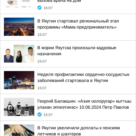
вызова врача на дом
16:07
В Якутии стартовал региональный этап
программы «Мама-предприниматель»
16:07
В мэрии Якутска произошли кадровые
назначения
16:07
Неделя профилактики сердечно-сосудистых
заболеваний стартовала в Якутии
16:07
Георгий Балакшин: «Азия оолоругар» кыттыы
улахан эппиэтинэс» 10.06.2024 Петр Павлов
16:07
В Якутии увеличили доплаты к пенсиям
летчиков и шахтеров