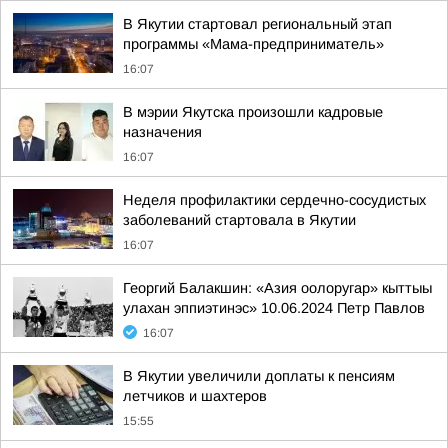
В Якутии стартовал региональный этап
программы «Мама-предприниматель»
16:07
В мэрии Якутска произошли кадровые
назначения
16:07
Неделя профилактики сердечно-сосудистых
заболеваний стартовала в Якутии
16:07
Георгий Балакшин: «Азия оолоругар» кыттыы
улахан эппиэтинэс» 10.06.2024 Петр Павлов
16:07
В Якутии увеличили доплаты к пенсиям
летчиков и шахтеров
15:55