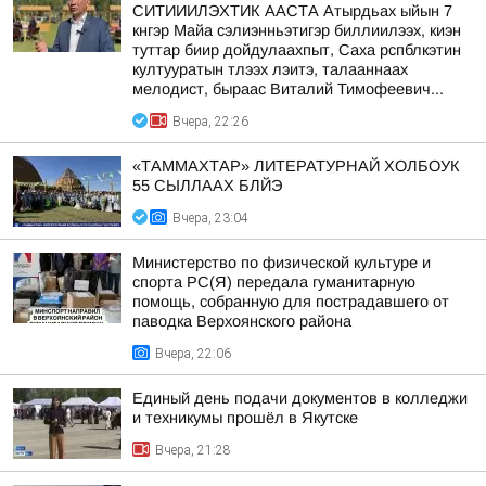
СИТИИИЛЭХТИК ААСТА Атырдьах ыйын 7
кнгэр Майа сэлиэнньэтигэр биллиилээх, киэн
туттар биир дойдулаахпыт, Саха рспблкэтин
култууратын тлээх лэитэ, талааннаах
мелодист, быраас Виталий Тимофеевич...
Вчера, 22:26
«ТАММАХТАР» ЛИТЕРАТУРНАЙ ХОЛБОУК
55 СЫЛЛААХ БЛЙЭ
Вчера, 23:04
Министерство по физической культуре и
спорта РС(Я) передала гуманитарную
помощь, собранную для пострадавшего от
паводка Верхоянского района
Вчера, 22:06
Единый день подачи документов в колледжи
и техникумы прошёл в Якутске
Вчера, 21:28