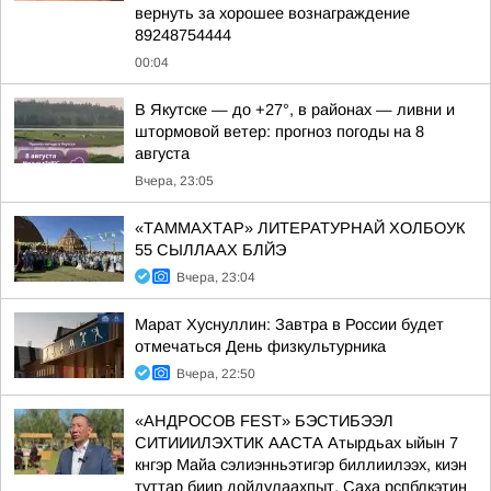
вернуть за хорошее вознаграждение
89248754444
00:04
В Якутске — до +27°, в районах — ливни и
штормовой ветер: прогноз погоды на 8
августа
Вчера, 23:05
«ТАММАХТАР» ЛИТЕРАТУРНАЙ ХОЛБОУК
55 СЫЛЛААХ БЛЙЭ
Вчера, 23:04
Марат Хуснуллин: Завтра в России будет
отмечаться День физкультурника
Вчера, 22:50
«АНДРОСОВ FEST» БЭСТИБЭЭЛ
СИТИИИЛЭХТИК ААСТА Атырдьах ыйын 7
кнгэр Майа сэлиэнньэтигэр биллиилээх, киэн
туттар биир дойдулаахпыт, Саха рспблкэтин