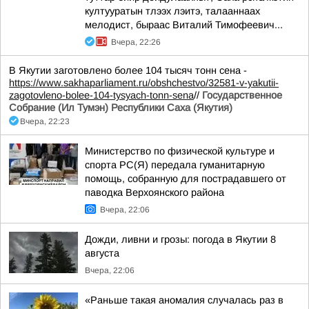
култууратын тлээх лэитэ, талааннаах
мелодист, быраас Виталий Тимофеевич...
Вчера, 22:26
В Якутии заготовлено более 104 тысяч тонн сена -
https://www.sakhaparliament.ru/obshchestvo/32581-v-yakutii-
zagotovleno-bolee-104-tysyach-tonn-sena
//
Государственное
Собрание (Ил Тумэн) Республики Саха (Якутия)
Вчера, 22:23
Министерство по физической культуре и
спорта РС(Я) передала гуманитарную
помощь, собранную для пострадавшего от
паводка Верхоянского района
Вчера, 22:06
Дожди, ливни и грозы: погода в Якутии 8
августа
Вчера, 22:06
«Раньше такая аномалия случалась раз в