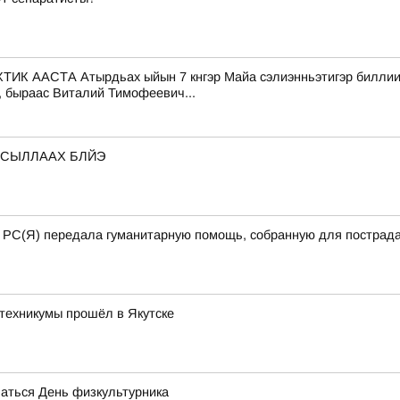
СТА Атырдьах ыйын 7 кнгэр Майа сэлиэнньэтигэр биллиилээх
, быраас Виталий Тимофеевич...
 СЫЛЛААХ БЛЙЭ
а РС(Я) передала гуманитарную помощь, собранную для пострада
техникумы прошёл в Якутске
чаться День физкультурника