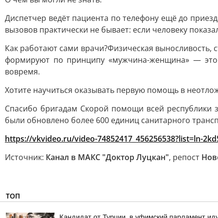
Диспетчер ведёт пациента по телефону ещё до приезд
вызовов практически не бывает: если человеку показал
Как работают сами врачи?Физическая выносливость, с
формируют по принципу «мужчина-женщина» — это т
вовремя.
Хотите научиться оказывать первую помощь в неотлож
Спасибо бригадам Скорой помощи всей республики за
были обновлено более 600 единиц санитарного трансп
https://vkvideo.ru/video-74852417_456256538?list=ln
Источник:
Канал в МАКС "Доктор Луцкан"
, репост
Нов
ТОП
Кандидат от Турции. в уфимский парламент ид