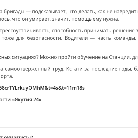
а бригады — подсказывает, что делать, как не навредит
ось, что он умирает, значит, помощь ему нужна.
трессоустойчивость, способность принимать решение з
оже для безопасности. Водители — часть команды, о
ных ситуациях? Можно пройти обучение на Станции, дли
 самоотверженный труд. Кстати за последние годы, б
орта.
-2kd58crTYLrkuyOMhM&t=4s&t=11m18s
ости «Якутия 24»
ут сепаратисты?