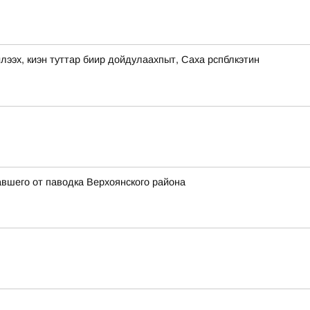
, киэн туттар биир дойдулаахпыт, Саха рспблкэтин
вшего от паводка Верхоянского района