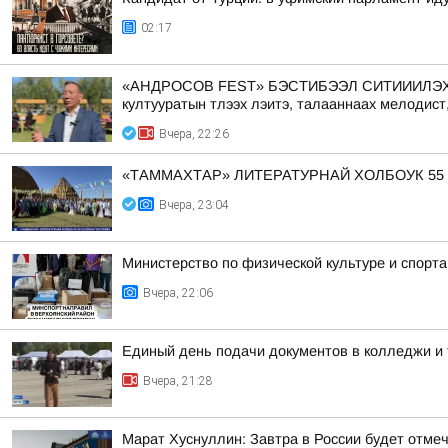
02:17
«АНДРОСОВ FEST» БЭСТИБЭЭЛ СИТИИИЛЭХТИК АА
култууратын тлээх лэитэ, талааннаах мелодист
Вчера, 22:26
«ТАММАХТАР» ЛИТЕРАТУРНАЙ ХОЛБОУК 55
Вчера, 23:04
Министерство по физической культуре и спорт
Вчера, 22:06
Единый день подачи документов в колледжи и 
Вчера, 21:28
Марат Хуснуллин: Завтра в России будет отме