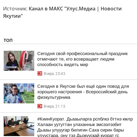
Источник:
Канал в МАКС "Улус.Медиа | Новости
Якутии"
ТОП
Сегодня свой профессиональный праздник
отмечают те, кто возвращает людям
способность видеть мир
Вчера, 20:43
Сегодня в Якутске был ещё один повод для
хорошего настроения - Всероссийский день
физкультурника
Вчера, 21:13
#КиинКуорат. Дьааыларга рспблкэ бттнэ кмлр
Халаан уутуттан улаханнык эмсээлээбит
Дьааы улууугар билигин Саха сирин бары
улуустара, ону тээ Дьокуускай куорат гс