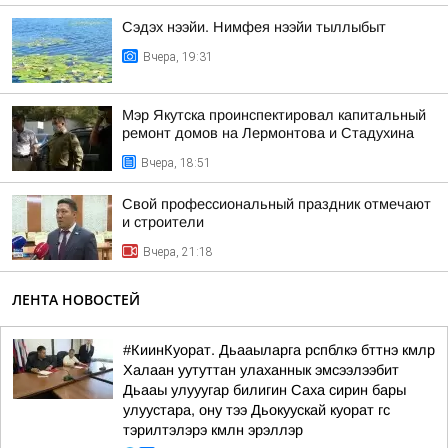
Сэдэх нээйи. Нимфея нээйи тыллыбыт
Вчера, 19:31
Мэр Якутска проинспектировал капитальный
ремонт домов на Лермонтова и Стадухина
Вчера, 18:51
Свой профессиональный праздник отмечают
и строители
Вчера, 21:18
ЛЕНТА НОВОСТЕЙ
#КиинКуорат. Дьааыларга рспблкэ бттнэ кмлр
Халаан уутуттан улаханнык эмсээлээбит
Дьааы улууугар билигин Саха сирин бары
улуустара, ону тээ Дьокуускай куорат гс
тэрилтэлэрэ кмлн эрэллэр