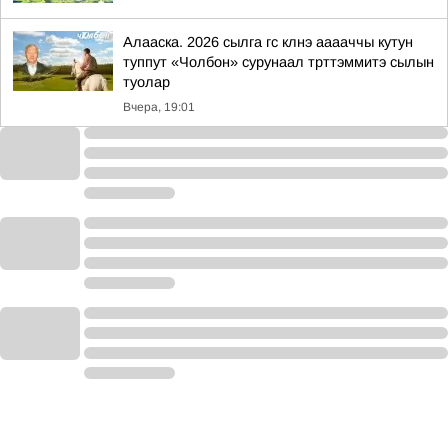
Алааска. 2026 сылга гс клнэ ааааччы кутун
туппут «Чолбон» сурунаал трттэммитэ сылын
туолар
Вчера, 19:01