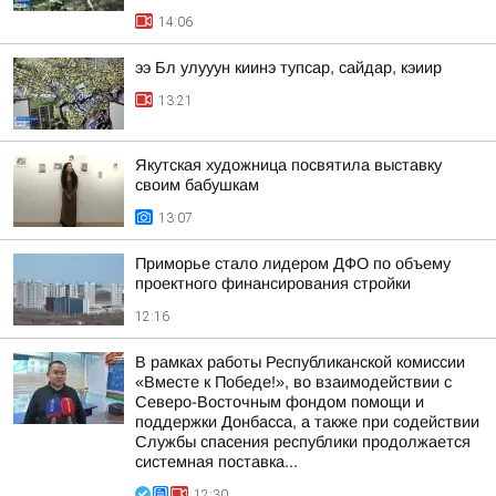
14:06
ээ Бл улууун киинэ тупсар, сайдар, кэиир
13:21
Якутская художница посвятила выставку
своим бабушкам
13:07
Приморье стало лидером ДФО по объему
проектного финансирования стройки
12:16
В рамках работы Республиканской комиссии
«Вместе к Победе!», во взаимодействии с
Северо-Восточным фондом помощи и
поддержки Донбасса, а также при содействии
Службы спасения республики продолжается
системная поставка...
12:30