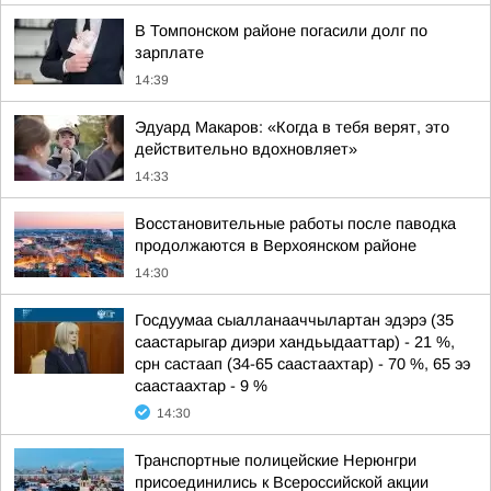
В Томпонском районе погасили долг по
зарплате
14:39
Эдуард Макаров: «Когда в тебя верят, это
действительно вдохновляет»
14:33
Восстановительные работы после паводка
продолжаются в Верхоянском районе
14:30
Госдуумаа сыалланааччылартан эдэрэ (35
саастарыгар диэри хандьыдааттар) - 21 %,
срн састаап (34-65 саастаахтар) - 70 %, 65 ээ
саастаахтар - 9 %
14:30
Транспортные полицейские Нерюнгри
присоединились к Всероссийской акции