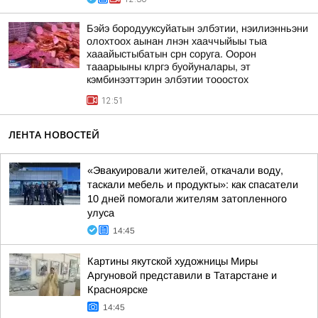
Бэйэ бородууксуйатын элбэтии, нэилиэнньэни
олохтоох аынан лнэн хааччыйыы тыа
хааайыстыбатын срн соруга. Оорон
тааарыыны клргэ буойуналары, эт
кэмбинээттэрин элбэтии тооостох
12:51
ЛЕНТА НОВОСТЕЙ
«Эвакуировали жителей, откачали воду,
таскали мебель и продукты»: как спасатели
10 дней помогали жителям затопленного
улуса
14:45
Картины якутской художницы Миры
Аргуновой представили в Татарстане и
Красноярске
14:45