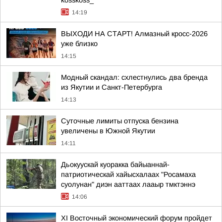
kosskoss_
14:19
ВЫХОДИ НА СТАРТ! Алмазный кросс-2026
уже близко
14:15
Модный скандал: схлестнулись два бренда
из Якутии и Санкт-Петербурга
14:13
Суточные лимиты отпуска бензина
увеличены в Южной Якутии
14:11
Дьокуускай куоракка байыаннай-
патриотическай хайысхалаах "Росамаха
суолунан" диэн ааттаах лааыр тмктэннэ
14:06
XI Восточный экономический форум пройдет