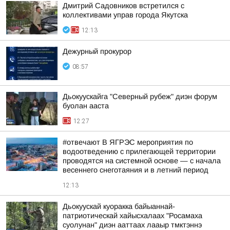
Дмитрий Садовников встретился с
коллективами управ города Якутска
12:13
Дежурный прокурор
08:57
Дьокуускайга "Северный рубеж" диэн форум
буолан ааста
12:27
#отвечают В ЯГРЭС мероприятия по
водоотведению с прилегающей территории
проводятся на системной основе — с начала
весеннего снеготаяния и в летний период
12:13
Дьокуускай куоракка байыаннай-
патриотическай хайысхалаах "Росамаха
суолунан" диэн ааттаах лааыр тмктэннэ