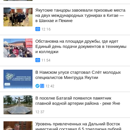
Якутские танцоры завоевали призовые места
на двух международных турнирах в Китае —
в Шанхае и Пекине
12:16
Обстановка на площади дружбы, где идет
Единый день подачи документов в техникумы
и колледжи
11:54
В Намском улусе стартовал Слёт молодых
специалистов Минтруда Якутии
12:42
В поселке Батагай появился памятник
главной водной артерии района - реке Яне
12:37
Уровень привлеченных на Дальний Восток
инвестиций составил 6,5 триллиона рублей,