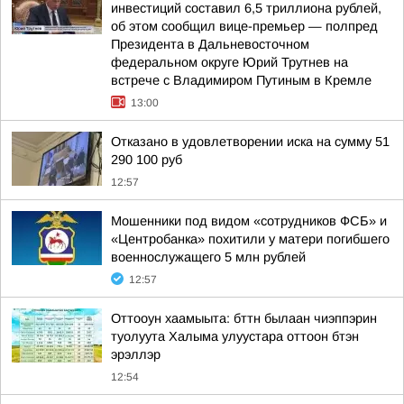
инвестиций составил 6,5 триллиона рублей,
об этом сообщил вице-премьер — полпред
Президента в Дальневосточном
федеральном округе Юрий Трутнев на
встрече с Владимиром Путиным в Кремле
13:00
Отказано в удовлетворении иска на сумму 51
290 100 руб
12:57
Мошенники под видом «сотрудников ФСБ» и
«Центробанка» похитили у матери погибшего
военнослужащего 5 млн рублей
12:57
Оттооун хаамыыта: бттн былаан чиэппэрин
туолуута Халыма улуустара оттоон бтэн
эрэллэр
12:54