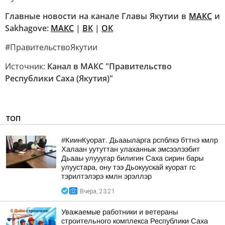
Главные новости на канале Главы Якутии в
MAКС
и
Sakhagove:
MAКС
|
ВК
|
ОК
#ПравительствоЯкутии
Источник:
Канал в МАКС "Правительство
Республики Саха (Якутия)"
ТОП
#КиинКуорат. Дьааыларга рспблкэ бттнэ кмлр
Халаан уутуттан улаханнык эмсээлээбит
Дьааы улууугар билигин Саха сирин бары
улуустара, ону тээ Дьокуускай куорат гс
тэрилтэлэрэ кмлн эрэллэр
Вчера, 23:21
Уважаемые работники и ветераны
строительного комплекса Республики Саха