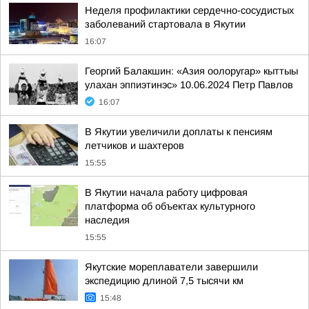
Неделя профилактики сердечно-сосудистых
заболеваний стартовала в Якутии
16:07
Георгий Балакшин: «Азия оолоругар» кыттыы
улахан эппиэтинэс» 10.06.2024 Петр Павлов
16:07
В Якутии увеличили доплаты к пенсиям
летчиков и шахтеров
15:55
В Якутии начала работу цифровая
платформа об объектах культурного
наследия
15:55
Якутские мореплаватели завершили
экспедицию длиной 7,5 тысячи км
15:48