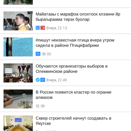
Майатааы с марафоа олохтоох клээини йр
бырагыраама тирэх буолар
Вчера, 22:13
#пишут неизвестная птица вчера утром
сидела в районе Птицефабрики
08:03
Обучаются организаторы выборов в
Олекминском районе
Вчера, 22:49
В России появится кластер по огранке
алмазов
02:09
Сквер строителей начнут создавать в
Якутске