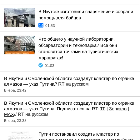
В Якутске изготовили снаряжение и собрали
помощь для бойцов
01:53
Что общего у научной лаборатории,
обсерватории и технопарка? Все они
становятся точками на туристических
маршрутах!
01:03
В Якутии и Смоленской области создадут кластер по огранке
алмазов — указ Путина//
RT на русском
Вчера, 23:42
В Якутии и Смоленской области создадут кластер по огранке
алмазов — указ Путина. Подписаться на RT:
ТГ
|
Зеркало
|
MAX
//
RT на русском
Вчера, 23:38
Путин постановил создать кластер по