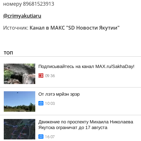
номеру 89681523913
@crimyakutiaru
Источник:
Канал в МАКС "SD Новости Якутии"
ТОП
Подписывайтесь на канал MAX.ru/SakhaDay!
09:36
От лэтэ мрйэн эрэр
10:03
Движение по проспекту Михаила Николаева
Якутска ограничат до 17 августа
16:07