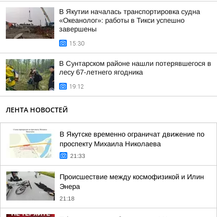
В Якутии началась транспортировка судна
«Океанолог»: работы в Тикси успешно
завершены
15:30
В Сунтарском районе нашли потерявшегося в
лесу 67-летнего ягодника
19:12
ЛЕНТА НОВОСТЕЙ
В Якутске временно ограничат движение по
проспекту Михаила Николаева
21:33
Происшествие между космофизикой и Илин
Энера
21:18