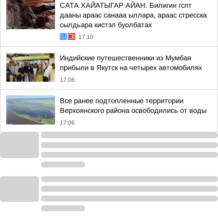
САТА ХАЙАТЫГАР АЙАН. Билигин гспт
дааны араас санааа ыллара, араас стресска
сылдьара кистэл буолбатах
17:10
Индийские путешественники из Мумбая
прибыли в Якутск на четырех автомобилях
17:06
Все ранее подтопленные территории
Верхоянского района освободились от воды
17:06