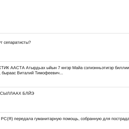
ут сепаратисты?
СТА Атырдьах ыйын 7 кнгэр Майа сэлиэнньэтигэр биллиилээх
, быраас Виталий Тимофеевич...
 СЫЛЛААХ БЛЙЭ
а РС(Я) передала гуманитарную помощь, собранную для пострада