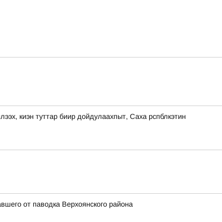
, киэн туттар биир дойдулаахпыт, Саха рспблкэтин
вшего от паводка Верхоянского района