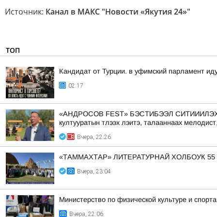
Источник:
Канал в МАКС "Новости «Якутия 24»"
ТОП
Кандидат от Турции. в уфимский парламент ид
02:17
«АНДРОСОВ FEST» БЭСТИБЭЭЛ СИТИИИЛЭХТИК АА
култууратын тлээх лэитэ, талааннаах мелодист
Вчера, 22:26
«ТАММАХТАР» ЛИТЕРАТУРНАЙ ХОЛБОУК 55
Вчера, 23:04
Министерство по физической культуре и спорт
Вчера, 22:06