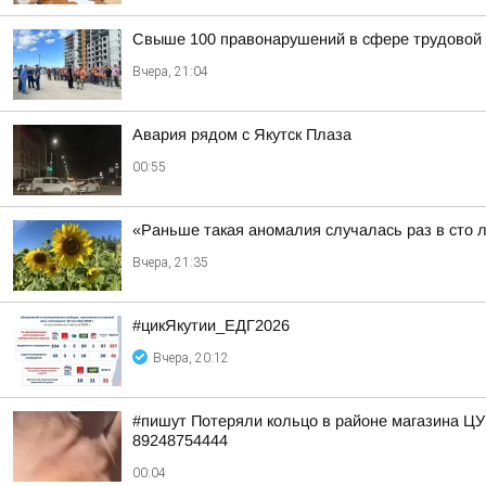
Свыше 100 правонарушений в сфере трудовой 
Вчера, 21:04
Авария рядом с Якутск Плаза
00:55
«Раньше такая аномалия случалась раз в сто 
Вчера, 21:35
#цикЯкутии_ЕДГ2026
Вчера, 20:12
#пишут Потеряли кольцо в районе магазина Ц
89248754444
00:04