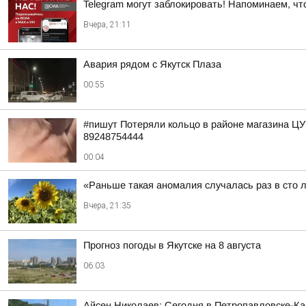
Telegram могут заблокировать! Напоминаем, чт
Вчера, 21:11
Авария рядом с Якутск Плаза
00:55
#пишут Потеряли кольцо в районе магазина Ц
89248754444
00:04
«Раньше такая аномалия случалась раз в сто 
Вчера, 21:35
Прогноз погоды в Якутске на 8 августа
06:03
Айсен Николаев: Сегодня в Петропавловске-К