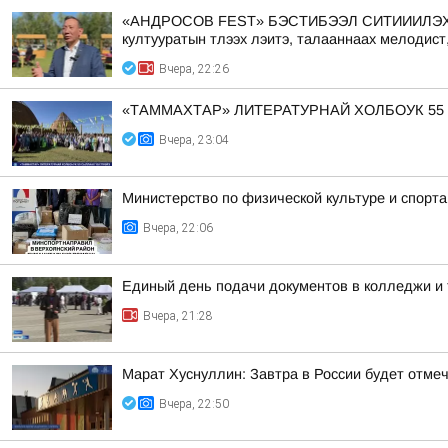
«АНДРОСОВ FEST» БЭСТИБЭЭЛ СИТИИИЛЭХТИК АА
култууратын тлээх лэитэ, талааннаах мелодист
Вчера, 22:26
«ТАММАХТАР» ЛИТЕРАТУРНАЙ ХОЛБОУК 55
Вчера, 23:04
Министерство по физической культуре и спорт
Вчера, 22:06
Единый день подачи документов в колледжи и 
Вчера, 21:28
Марат Хуснуллин: Завтра в России будет отме
Вчера, 22:50