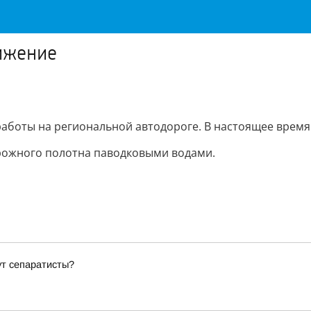
ижение
оты на региональной автодороге. В настоящее время пр
орожного полотна паводковыми водами.
ут сепаратисты?