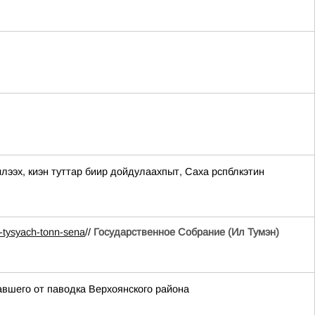
, киэн туттар биир дойдулаахпыт, Саха рспблкэтин
-tysyach-tonn-sena
//
Государственное Собрание (Ил Тумэн)
вшего от паводка Верхоянского района