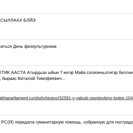
 СЫЛЛААХ БЛЙЭ
чаться День физкультурника
СТА Атырдьах ыйын 7 кнгэр Майа сэлиэнньэтигэр биллиилээх
, быраас Виталий Тимофеевич...
akhaparliament.ru/obshchestvo/32581-v-yakutii-zagotovleno-bolee-104
а РС(Я) передала гуманитарную помощь, собранную для пострада