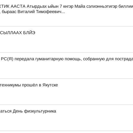
СТА Атырдьах ыйын 7 кнгэр Майа сэлиэнньэтигэр биллиилээх
, быраас Виталий Тимофеевич...
 СЫЛЛААХ БЛЙЭ
а РС(Я) передала гуманитарную помощь, собранную для пострада
техникумы прошёл в Якутске
чаться День физкультурника