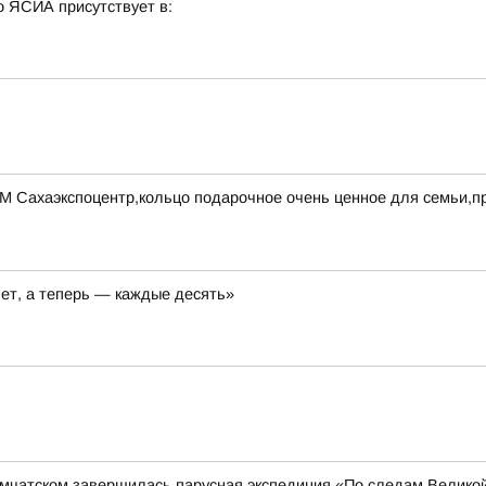
о ЯСИА присутствует в:
УМ Сахаэкспоцентр,кольцо подарочное очень ценное для семьи,
лет, а теперь — каждые десять»
амчатском завершилась парусная экспедиция «По следам Велико