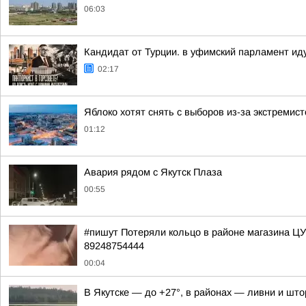
06:03
Кандидат от Турции. в уфимский парламент ид
02:17
Яблоко хотят снять с выборов из-за экстремис
01:12
Авария рядом с Якутск Плаза
00:55
#пишут Потеряли кольцо в районе магазина Ц
89248754444
00:04
В Якутске — до +27°, в районах — ливни и што