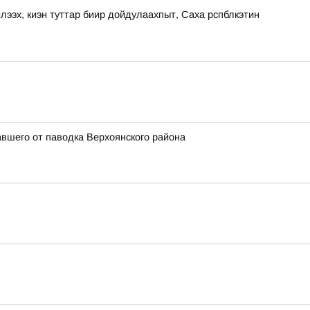
, киэн туттар биир дойдулаахпыт, Саха рспблкэтин
вшего от паводка Верхоянского района