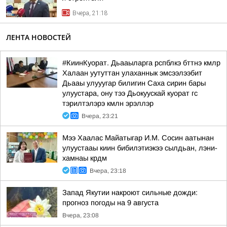
Вчера, 21:18
ЛЕНТА НОВОСТЕЙ
#КиинКуорат. Дьааыларга рспблкэ бттнэ кмлр
Халаан уутуттан улаханнык эмсээлээбит
Дьааы улууугар билигин Саха сирин бары
улуустара, ону тээ Дьокуускай куорат гс
тэрилтэлэрэ кмлн эрэллэр
Вчера, 23:21
Мээ Хаалас Майатыгар И.М. Сосин аатынан
улуустааы киин бибилэтиэкээ сылдьан, лэни-
хамнаы крдм
Вчера, 23:18
Запад Якутии накроют сильные дожди:
прогноз погоды на 9 августа
Вчера, 23:08