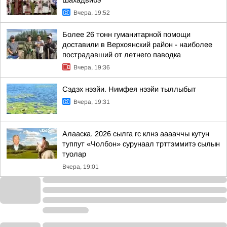
Шахадьибэ
Вчера, 19:52
Более 26 тонн гуманитарной помощи
доставили в Верхоянский район - наиболее
пострадавший от летнего паводка
Вчера, 19:36
Сэдэх нээйи. Нимфея нээйи тыллыбыт
Вчера, 19:31
Алааска. 2026 сылга гс клнэ ааааччы кутун
туппут «Чолбон» сурунаал трттэммитэ сылын
туолар
Вчера, 19:01