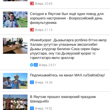
Вчера, 20:43
Сегодня в Якутске был ещё один повод для
хорошего настроения - Всероссийский день
физкультурника
Вчера, 21:13
#КиинКуорат. Дьааыларга рспблкэ бттнэ кмлр
Халаан уутуттан улаханнык эмсээлээбит
Дьааы улууугар билигин Саха сирин бары
улуустара, ону тээ Дьокуускай куорат гс
тэрилтэлэрэ кмлн эрэллэр
Вчера, 23:21
Подписывайтесь на канал MAX.ru/SakhaDay!
Вчера, 14:33
В Якутске прошел юкагирский праздник
Шахадьибэ
Вчера, 19:52