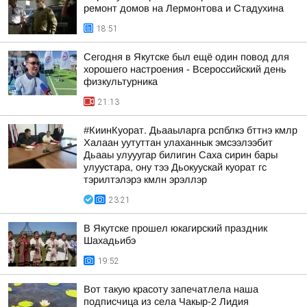
ремонт домов на Лермонтова и Стадухина
18:51
Сегодня в Якутске был ещё один повод для
хорошего настроения - Всероссийский день
физкультурника
21:13
#КиинКуорат. Дьааыларга рспблкэ бттнэ кмлр
Халаан уутуттан улаханнык эмсээлээбит
Дьааы улууугар билигин Саха сирин бары
улуустара, ону тээ Дьокуускай куорат гс
тэрилтэлэрэ кмлн эрэллэр
23:21
В Якутске прошел юкагирский праздник
Шахадьибэ
19:52
Вот такую красоту запечатлела наша
подписчица из села Чакыр-2 Лидия