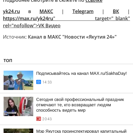
Подробнее смотрите в сюжете по
ссылке
yk24.ru
в
MAКС
|
Telegram
|
ВК
|
https://max.ru/yk24ru
" target="_blank"
rel="nofollow">VK Видео
Источник:
Канал в МАКС "Новости «Якутия 24»"
ТОП
Подписывайтесь на канал MAX.ru/SakhaDay!
14:33
Сегодня свой профессиональный праздник
отмечают те, кто возвращает людям
способность видеть мир
20:43
Мэр Якутска проинспектировал капитальный