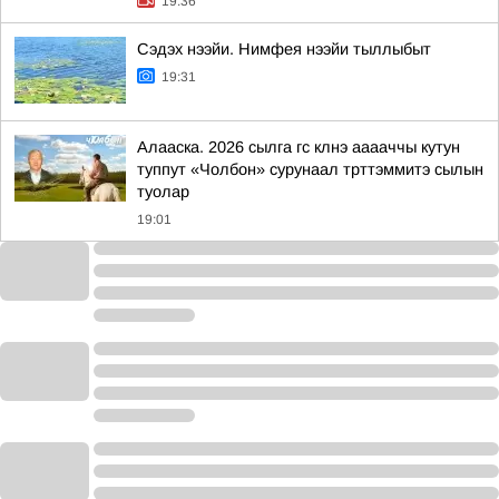
19:36
Сэдэх нээйи. Нимфея нээйи тыллыбыт
19:31
Алааска. 2026 сылга гс клнэ ааааччы кутун
туппут «Чолбон» сурунаал трттэммитэ сылын
туолар
19:01