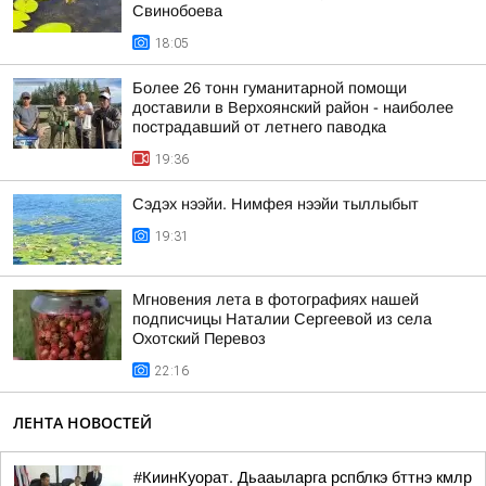
Свинобоева
18:05
Более 26 тонн гуманитарной помощи
доставили в Верхоянский район - наиболее
пострадавший от летнего паводка
19:36
Сэдэх нээйи. Нимфея нээйи тыллыбыт
19:31
Мгновения лета в фотографиях нашей
подписчицы Наталии Сергеевой из села
Охотский Перевоз
22:16
ЛЕНТА НОВОСТЕЙ
#КиинКуорат. Дьааыларга рспблкэ бттнэ кмлр