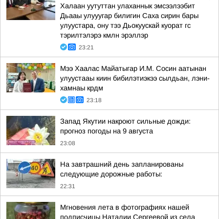
Халаан уутуттан улаханнык эмсээлээбит
Дьааы улууугар билигин Саха сирин бары
улуустара, ону тээ Дьокуускай куорат гс
тэрилтэлэрэ кмлн эрэллэр
23:21
Мээ Хаалас Майатыгар И.М. Сосин аатынан
улуустааы киин бибилэтиэкээ сылдьан, лэни-
хамнаы крдм
23:18
Запад Якутии накроют сильные дожди:
прогноз погоды на 9 августа
23:08
На завтрашний день запланированы
следующие дорожные работы:
22:31
Мгновения лета в фотографиях нашей
подписчицы Наталии Сергеевой из села