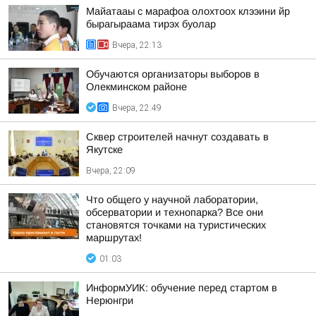
Майатааы с марафоа олохтоох клээини йр
бырагыраама тирэх буолар
Вчера, 22:13
Обучаются организаторы выборов в
Олекминском районе
Вчера, 22:49
Сквер строителей начнут создавать в
Якутске
Вчера, 22:09
Что общего у научной лаборатории,
обсерватории и технопарка? Все они
становятся точками на туристических
маршрутах!
01:03
ИнформУИК: обучение перед стартом в
Нерюнгри