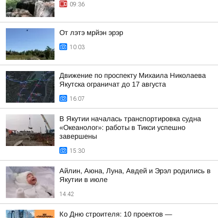
09:36
От лэтэ мрйэн эрэр
10:03
Движение по проспекту Михаила Николаева
Якутска ограничат до 17 августа
16:07
В Якутии началась транспортировка судна
«Океанолог»: работы в Тикси успешно
завершены
15:30
Айлин, Аюна, Луна, Авдей и Эрэл родились в
Якутии в июле
14:42
Ко Дню строителя: 10 проектов —