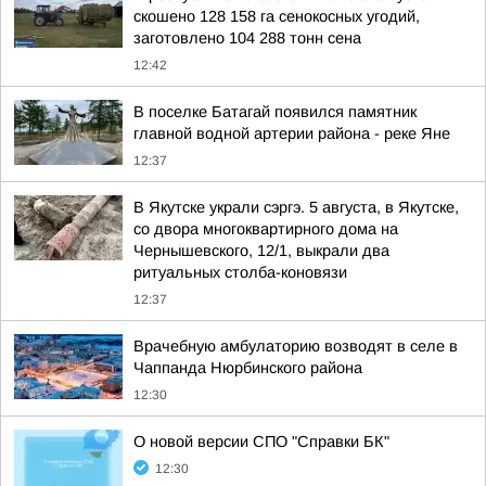
скошено 128 158 га сенокосных угодий,
заготовлено 104 288 тонн сена
12:42
В поселке Батагай появился памятник
главной водной артерии района - реке Яне
12:37
В Якутске украли сэргэ. 5 августа, в Якутске,
со двора многоквартирного дома на
Чернышевского, 12/1, выкрали два
ритуальных столба-коновязи
12:37
Врачебную амбулаторию возводят в селе в
Чаппанда Нюрбинского района
12:30
О новой версии СПО "Справки БК"
12:30