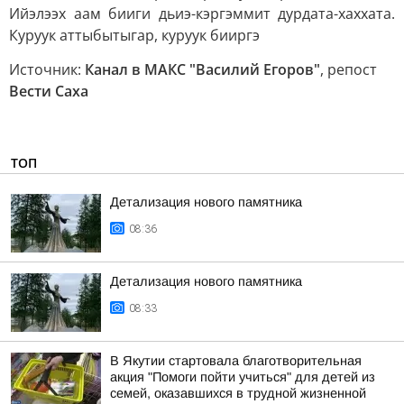
Ийэлээх аам бииги дьиэ-кэргэммит дурдата-хаххата.
Куруук аттыбытыгар, куруук бииргэ
Источник:
Канал в МАКС "Василий Егоров"
, репост
Вести Саха
ТОП
Детализация нового памятника
08:36
Детализация нового памятника
08:33
В Якутии стартовала благотворительная
акция "Помоги пойти учиться" для детей из
семей, оказавшихся в трудной жизненной