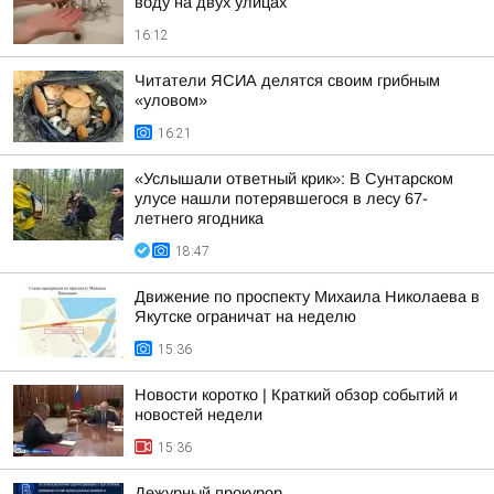
воду на двух улицах
16:12
Читатели ЯСИА делятся своим грибным
«уловом»
16:21
«Услышали ответный крик»: В Сунтарском
улусе нашли потерявшегося в лесу 67-
летнего ягодника
18:47
Движение по проспекту Михаила Николаева в
Якутске ограничат на неделю
15:36
Новости коротко | Краткий обзор событий и
новостей недели
15:36
Дежурный прокурор