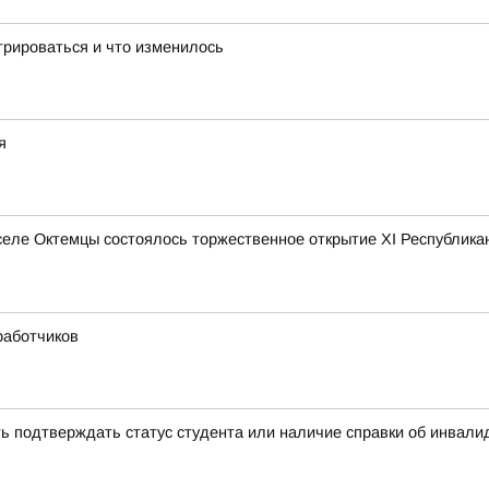
трироваться и что изменилось
я
 селе Октемцы состоялось торжественное открытие XI Республик
работчиков
ь подтверждать статус студента или наличие справки об инвал