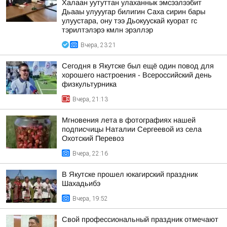
Халаан уутуттан улаханнык эмсээлээбит
Дьааы улууугар билигин Саха сирин бары
улуустара, ону тээ Дьокуускай куорат гс
тэрилтэлэрэ кмлн эрэллэр
Вчера, 23:21
Сегодня в Якутске был ещё один повод для
хорошего настроения - Всероссийский день
физкультурника
Вчера, 21:13
Мгновения лета в фотографиях нашей
подписчицы Наталии Сергеевой из села
Охотский Перевоз
Вчера, 22:16
В Якутске прошел юкагирский праздник
Шахадьибэ
Вчера, 19:52
Свой профессиональный праздник отмечают