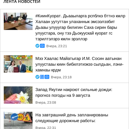
ЛЕНТА НОВОСТЕЙ
#КиинКуорат. Дьааыларга рспблкэ бттнэ кмлр
Халаан уутуттан улаханнык эмсээлээбит
Дьааы улууугар билигин Саха сирин бары
улуустара, ону тээ Дьокуускай куорат гс
тэрилтэлэрэ кмлн эрэллэр
Вчера, 23:21
Мээ Хаалас Майатыгар И.М. Сосин аатынан
улуустааы киин бибилэтиэкээ сылдьан, лэни-
хамнаы крдм
Вчера, 23:18
Запад Якутии накроют сильные дожди:
прогноз погоды на 9 августа
Вчера, 23:08
На завтрашний день запланированы
следующие дорожные работы:
Вчера, 22:31