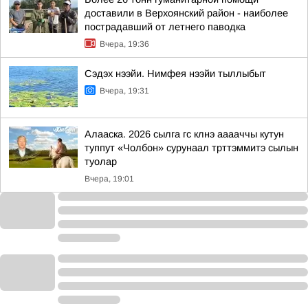
доставили в Верхоянский район - наиболее
пострадавший от летнего паводка
Вчера, 19:36
Сэдэх нээйи. Нимфея нээйи тыллыбыт
Вчера, 19:31
Алааска. 2026 сылга гс клнэ ааааччы кутун
туппут «Чолбон» сурунаал трттэммитэ сылын
туолар
Вчера, 19:01