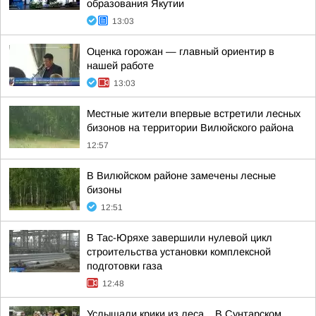
образования Якутии
13:03
Оценка горожан — главный ориентир в
нашей работе
13:03
Местные жители впервые встретили лесных
бизонов на территории Вилюйского района
12:57
В Вилюйском районе замечены лесные
бизоны
12:51
В Тас-Юряхе завершили нулевой цикл
строительства установки комплексной
подготовки газа
12:48
Услышали крики из леса. . В Сунтарском