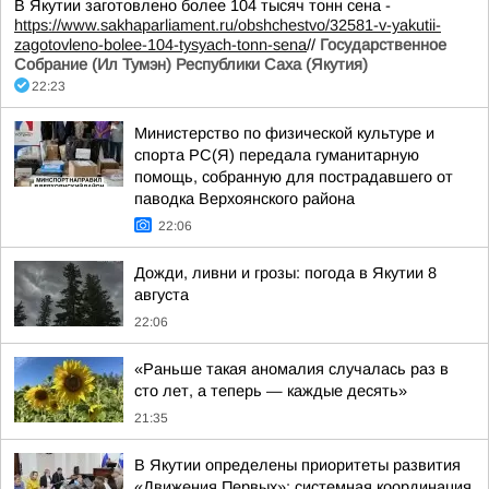
В Якутии заготовлено более 104 тысяч тонн сена -
https://www.sakhaparliament.ru/obshchestvo/32581-v-yakutii-
zagotovleno-bolee-104-tysyach-tonn-sena
//
Государственное
Собрание (Ил Тумэн) Республики Саха (Якутия)
22:23
Министерство по физической культуре и
спорта РС(Я) передала гуманитарную
помощь, собранную для пострадавшего от
паводка Верхоянского района
22:06
Дожди, ливни и грозы: погода в Якутии 8
августа
22:06
«Раньше такая аномалия случалась раз в
сто лет, а теперь — каждые десять»
21:35
В Якутии определены приоритеты развития
«Движения Первых»: системная координация