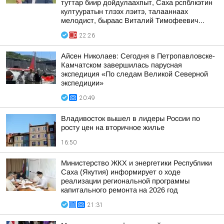
туттар биир дойдулаахпыт, Саха рспблкэтин
култууратын тлээх лэитэ, талааннаах
мелодист, быраас Виталий Тимофеевич...
22:26
Айсен Николаев: Сегодня в Петропавловске-
Камчатском завершилась парусная
экспедиция «По следам Великой Северной
экспедиции»
20:49
Владивосток вышел в лидеры России по
росту цен на вторичное жилье
16:50
Министерство ЖКХ и энергетики Республики
Саха (Якутия) информирует о ходе
реализации региональной программы
капитального ремонта на 2026 год
21:31