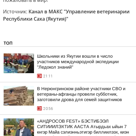
пожаловать в мир!
Источник:
Канал в МАКС "Управление ветеринарии
Республики Саха (Якутия)"
ТОП
Школьники из Якутии вошли в число
участников международной экспедиции
"Ледокол знаний"
21:11
В Нерюнгринском районе участники СВО и
ветераны-афганцы провели субботник,
заготовили дрова для семей защитников
20:56
«АНДРОСОВ FEST» БЭСТИБЭЭЛ
СИТИИИЛЭХТИК ААСТА Атырдьах ыйын 7
кнгэр Майа сэлиэнньэтигэр биллиилээх, киэн