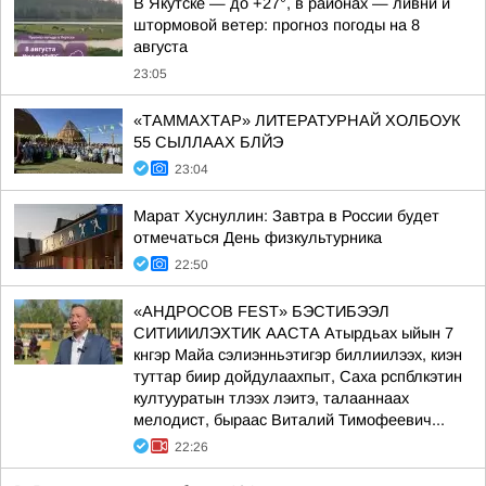
В Якутске — до +27°, в районах — ливни и
штормовой ветер: прогноз погоды на 8
августа
23:05
«ТАММАХТАР» ЛИТЕРАТУРНАЙ ХОЛБОУК
55 СЫЛЛААХ БЛЙЭ
23:04
Марат Хуснуллин: Завтра в России будет
отмечаться День физкультурника
22:50
«АНДРОСОВ FEST» БЭСТИБЭЭЛ
СИТИИИЛЭХТИК ААСТА Атырдьах ыйын 7
кнгэр Майа сэлиэнньэтигэр биллиилээх, киэн
туттар биир дойдулаахпыт, Саха рспблкэтин
култууратын тлээх лэитэ, талааннаах
мелодист, быраас Виталий Тимофеевич...
22:26