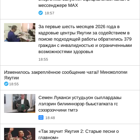
мессенджере MAX
18:57
За первые шесть месяцев 2026 года в
кадровые центры Якутии за содействием в
поиске подходящей работы обратились 379
граждан с инвалидностью и ограниченными
возможностями здоровья
18:55
Изменилось закреплённое сообщение чата//
Минэкологии
Якутии
18:55
Семен Луканси устудьуон сыллардааы
лэлэрин билииннэрэр быыстапката гс
сэээрээччини тмтэ
18:48
«Так звучит Якутия 2: Старые песни о
главном»