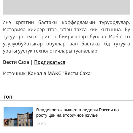
лнэ кргэтин бастакы коффердамын туруордулар.
Историяа киирэр тгээ сстэн тахса кии кытынна. Бу
тутуу срн тмэхтэриттэн биирдэстэрэ буолар. Ирбэт то
усулуобуйатыгар ооуллар аан бастакы бд тутууга
ураты уустук технологиялары туаналлар.
Вести Саха
|
Подписаться
Источник:
Канал в МАКС "Вести Саха"
ТОП
Владивосток вышел в лидеры России по
росту цен на вторичное жилье
16:50